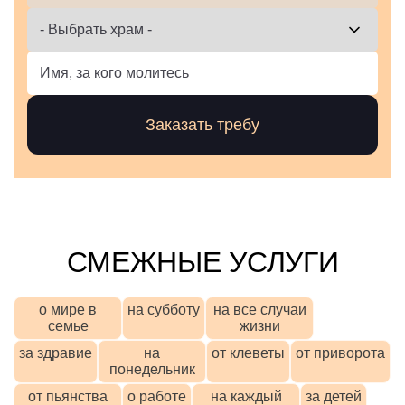
СМЕЖНЫЕ УСЛУГИ
о мире в
на субботу
на все случаи
семье
жизни
за здравие
на
от клеветы
от приворота
понедельник
от пьянства
о работе
на каждый
за детей