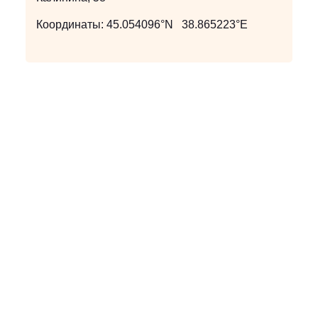
Координаты:
45.054096°N 38.865223°E