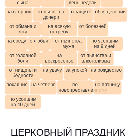
сына
день недели
на вторник
от пьянства
о защите
об исцелении
дочери
от обмана и
на всякую
от болезней
лжи
потребу
на среду
о любви
от пьянства
по усопшим
мужа
на 9 дней
от головной
на
от пьянства и
боли
воскресенье
алкоголизма
от нищеты и
на удачу
за упокой
на рождество
бедности
покаяния
на четверг
по
на пятницу
новопреставленному
по усопшим
на 40 дней
ЦЕРКОВНЫЙ ПРАЗДНИК