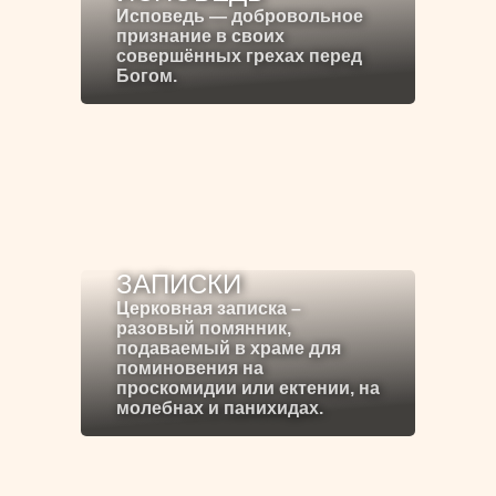
Исповедь — добровольное
признание в своих
совершённых грехах перед
Богом.
ЗАПИСКИ
Церковная записка –
разовый помянник,
подаваемый в храме для
поминовения на
проскомидии или ектении, на
молебнах и панихидах.