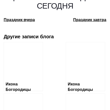
СЕГОДНЯ
Праздник вчера
Праздник завтра
Другие записи блога
Икона
Икона
Богородицы
Богородицы
«Албазинская»
«Ченстоховская»
Слово плоть
бысть