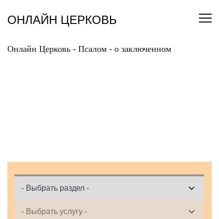
Перейти
к
ОНЛАЙН ЦЕРКОВЬ
содержанию
Онлайн Церковь
-
Псалом
-
о заключенном
ЗАКАЗАТЬ ОНЛАЙН
ПСАЛОМ О
ЗАКЛЮЧЕННОМ