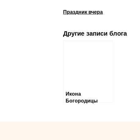
Праздник вчера
Другие записи блога
Икона
Богородицы
«Албазинская»
Слово плоть
бысть