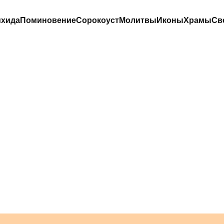
хида
Поминовение
Сорокоуст
Молитвы
Иконы
Храмы
Св
АКАЗАТЬ ОНЛА
АЛОМ ОТ ПЬЯНС
СЫНА