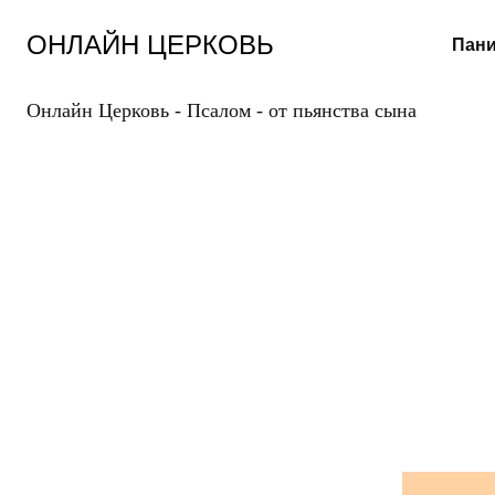
Перейти
к
ОНЛАЙН ЦЕРКОВЬ
Пани
содержанию
Онлайн Церковь
-
Псалом
-
от пьянства сына
З
ПС