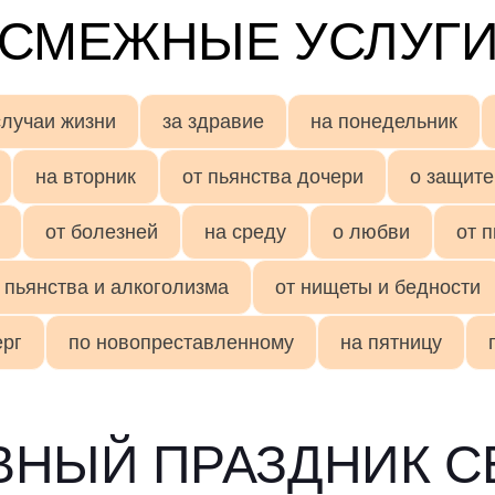
СМЕЖНЫЕ УСЛУГ
случаи жизни
за здравие
на понедельник
на вторник
от пьянства дочери
о защите
от болезней
на среду
о любви
от 
 пьянства и алкоголизма
от нищеты и бедности
ерг
по новопреставленному
на пятницу
ВНЫЙ ПРАЗДНИК С