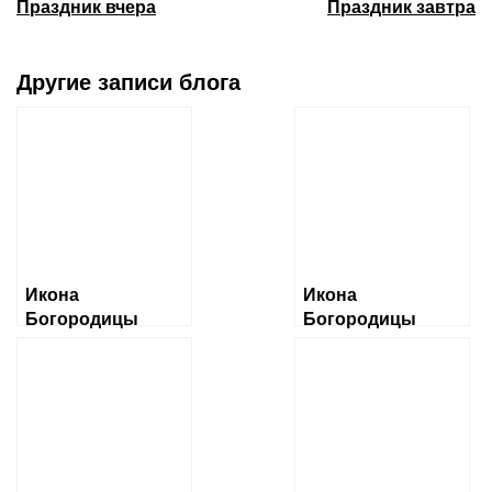
Праздник вчера
Праздник завтра
Другие записи блога
Икона
Икона
Богородицы
Богородицы
«Албазинская»
«Ченстоховская»
Слово плоть
бысть