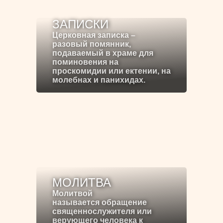
ЗАПИСКИ
Церковная записка –
разовый помянник,
подаваемый в храме для
поминовения на
проскомидии или ектении, на
молебнах и панихидах.
МОЛИТВА
Молитвой
называется обращение
священнослужителя или
верующего человека к