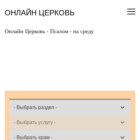
Перейти
к
ОНЛАЙН ЦЕРКОВЬ
содержанию
Онлайн Церковь
-
Псалом
-
на среду
ЗАКАЗАТЬ ОНЛАЙН
ПСАЛОМ НА СРЕДУ