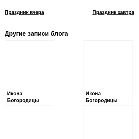
Праздник вчера
Праздник завтра
Другие записи блога
Икона
Икона
Богородицы
Богородицы
«Албазинская»
«Ченстоховская»
Слово плоть
бысть