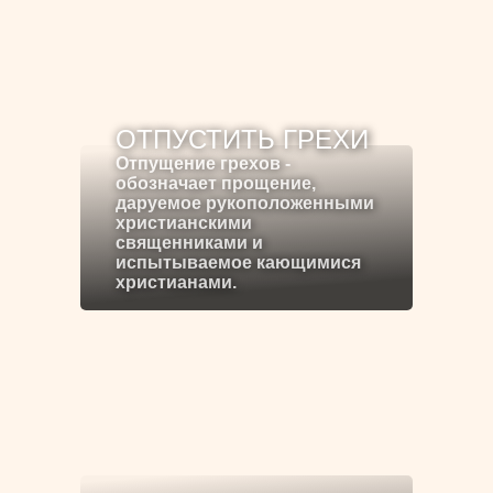
ОТПУСТИТЬ ГРЕХИ
Отпущение грехов -
обозначает прощение,
даруемое рукоположенными
христианскими
священниками и
испытываемое кающимися
христианами.