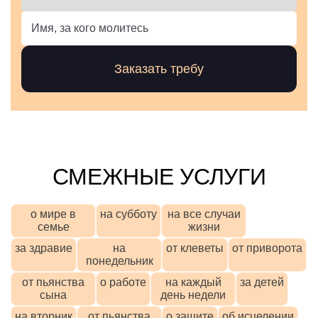
СМЕЖНЫЕ УСЛУГИ
о мире в
на субботу
на все случаи
семье
жизни
за здравие
на
от клеветы
от приворота
понедельник
от пьянства
о работе
на каждый
за детей
сына
день недели
на вторник
от пьянства
о защите
об исцелении