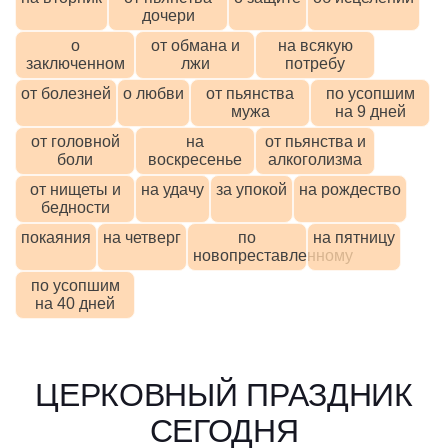
дочери
о
от обмана и
на всякую
заключенном
лжи
потребу
от болезней
о любви
от пьянства
по усопшим
мужа
на 9 дней
от головной
на
от пьянства и
боли
воскресенье
алкоголизма
от нищеты и
на удачу
за упокой
на рождество
бедности
покаяния
на четверг
по
на пятницу
новопреставленному
по усопшим
на 40 дней
ЦЕРКОВНЫЙ ПРАЗДНИК
СЕГОДНЯ