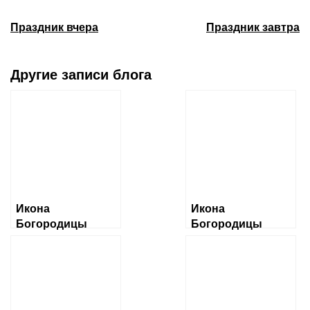
Праздник вчера
Праздник завтра
Другие записи блога
Икона
Икона
Богородицы
Богородицы
«Албазинская»
«Ченстоховская»
Слово плоть
бысть