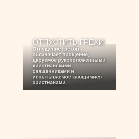
ОТПУСТИТЬ ГРЕХИ
Отпущение грехов -
обозначает прощение,
даруемое рукоположенными
христианскими
священниками и
испытываемое кающимися
христианами.