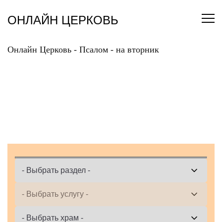
Перейти
к
ОНЛАЙН ЦЕРКОВЬ
содержанию
Онлайн Церковь
-
Псалом
-
на вторник
ЗАКАЗАТЬ ОНЛАЙН
ПСАЛОМ НА ВТОРНИК