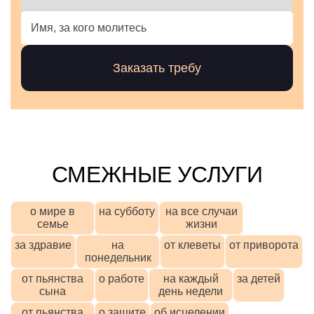
СМЕЖНЫЕ УСЛУГИ
о мире в
на субботу
на все случаи
семье
жизни
за здравие
на
от клеветы
от приворота
понедельник
от пьянства
о работе
на каждый
за детей
сына
день недели
от пьянства
о защите
об исцелении