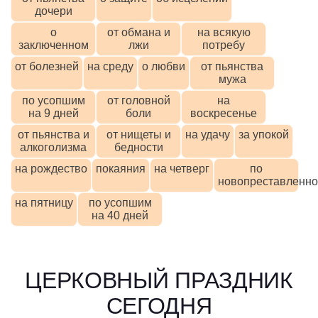
дочери
о
от обмана и
на всякую
заключенном
лжи
потребу
от болезней
на среду
о любви
от пьянства
мужа
по усопшим
от головной
на
на 9 дней
боли
воскресенье
от пьянства и
от нищеты и
на удачу
за упокой
алкоголизма
бедности
на рождество
покаяния
на четверг
по
новопреставленн
на пятницу
по усопшим
на 40 дней
ЦЕРКОВНЫЙ ПРАЗДНИК
СЕГОДНЯ