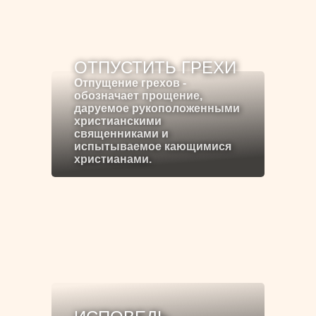
ОТПУСТИТЬ ГРЕХИ
Отпущение грехов -
обозначает прощение,
даруемое рукоположенными
христианскими
священниками и
испытываемое кающимися
христианами.