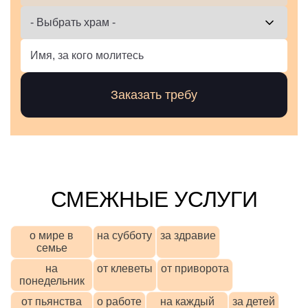
СМЕЖНЫЕ УСЛУГИ
о мире в
на субботу
за здравие
семье
на
от клеветы
от приворота
понедельник
от пьянства
о работе
на каждый
за детей