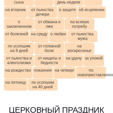
сына
день недели
на вторник
от пьянства
о защите
об исцелении
дочери
о
от обмана и
на всякую
заключенном
лжи
потребу
от болезней
на среду
о любви
от пьянства
мужа
по усопшим
от головной
на
на 9 дней
боли
воскресенье
от пьянства и
от нищеты и
на удачу
за упокой
алкоголизма
бедности
на рождество
покаяния
на четверг
по
новопреставленн
на пятницу
по усопшим
на 40 дней
ЦЕРКОВНЫЙ ПРАЗДНИК