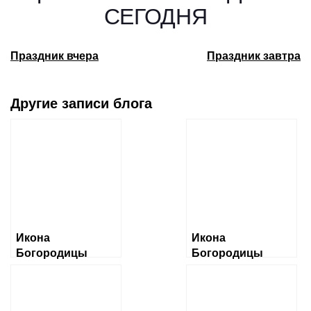
СЕГОДНЯ
Праздник вчера
Праздник завтра
Другие записи блога
Икона
Икона
Богородицы
Богородицы
«Албазинская»
«Ченстоховская»
Слово плоть
бысть