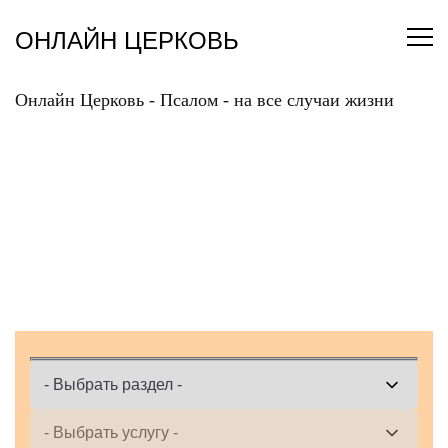
Перейти
к
ОНЛАЙН ЦЕРКОВЬ
содержанию
Онлайн Церковь
-
Псалом
-
на все случаи жизни
ЗАКАЗАТЬ ОНЛАЙН
ПСАЛОМ НА ВСЕ
СЛУЧАИ ЖИЗНИ