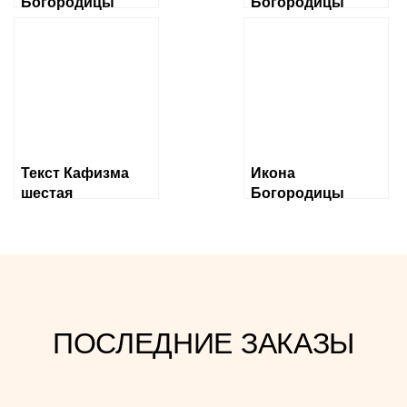
Богородицы
Богородицы
«Албазинская»
«Ченстоховская»
Слово плоть
бысть
Текст Кафизма
Икона
шестая
Богородицы
«Державная»
ПОСЛЕДНИЕ ЗАКАЗЫ