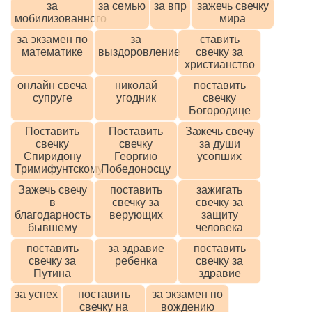
за
за семью
за впр
зажечь свечку
мобилизованного
мира
за экзамен по
за
ставить
математике
выздоровление
свечку за
христианство
онлайн свеча
николай
поставить
супруге
угодник
свечку
Богородице
Поставить
Поставить
Зажечь свечу
свечку
свечку
за души
Спиридону
Георгию
усопших
Тримифунтскому
Победоносцу
Зажечь свечу
поставить
зажигать
в
свечку за
свечку за
благодарность
верующих
защиту
бывшему
человека
поставить
за здравие
поставить
свечку за
ребенка
свечку за
Путина
здравие
за успех
поставить
за экзамен по
свечку на
вождению