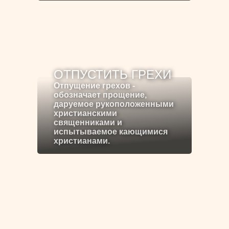
ОТПУСТИТЬ ГРЕХИ
Отпущение грехов -
обозначает прощение,
даруемое рукоположенными
христианскими
священниками и
испытываемое кающимися
христианами.