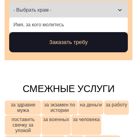
СМЕЖНЫЕ УСЛУГИ
за здравие
за экзамен по
на деньги
за работу
мужа
истории
поставить
за военных
за человека
свечку за
упокой