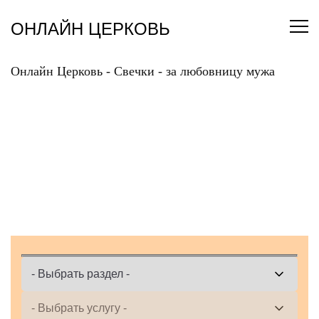
Перейти
к
ОНЛАЙН ЦЕРКОВЬ
содержанию
Онлайн Церковь
-
Свечки
-
за любовницу мужа
ПОСТАВИТЬ ОНЛАЙН
СВЕЧКУ ЗА
ЛЮБОВНИЦУ МУЖА