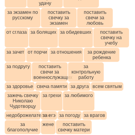
удачу
за экзамен по
поставить
поставить
русскому
свечку за
свечи за
экзамен
любовь
от сглаза
за болящих
за обидевших
поставить
свечку на
учебу
за зачет
от порчи
за отношения
за рождение
ребенка
за подругу
поставить
за
свечи за
контрольную
военнослужащих
работу
за здоровье
свеча памяти
за друга
всем святым
зажечь свечку
за грехи
за любимого
Николаю
Чудотворцу
недоброжелателям
за егэ
за погоду
за врагов
за
жене
поставить
благополучие
свечку матери