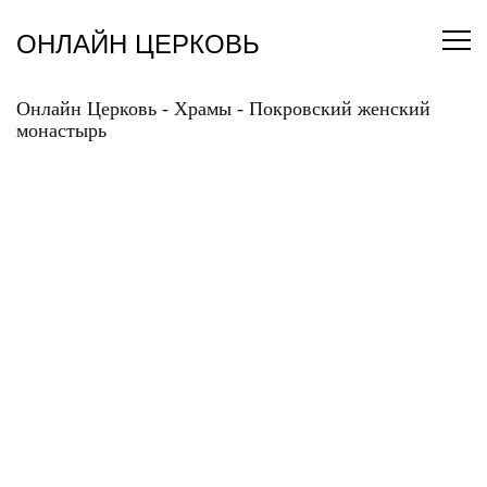
Перейти
к
ОНЛАЙН ЦЕРКОВЬ
содержанию
Онлайн Церковь
-
Храмы
-
Покровский женский
монастырь
ПОКРОВСКИЙ
ЖЕНСКИЙ
МОНАСТЫРЬ