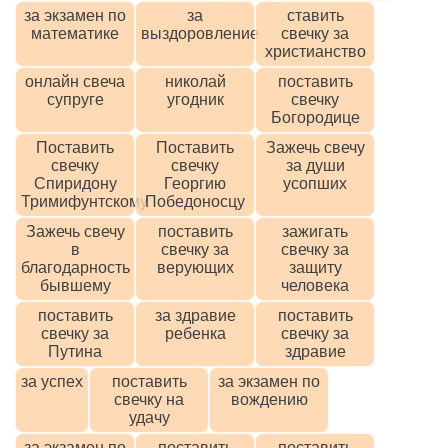
за экзамен по
за
ставить
математике
выздоровление
свечку за
христианство
онлайн свеча
николай
поставить
супруге
угодник
свечку
Богородице
Поставить
Поставить
Зажечь свечу
свечку
свечку
за души
Спиридону
Георгию
усопших
Тримифунтскому
Победоносцу
Зажечь свечу
поставить
зажигать
в
свечку за
свечку за
благодарность
верующих
защиту
бывшему
человека
поставить
за здравие
поставить
свечку за
ребенка
свечку за
Путина
здравие
за успех
поставить
за экзамен по
свечку на
вождению
удачу
за экзамен по
поставить
поставить