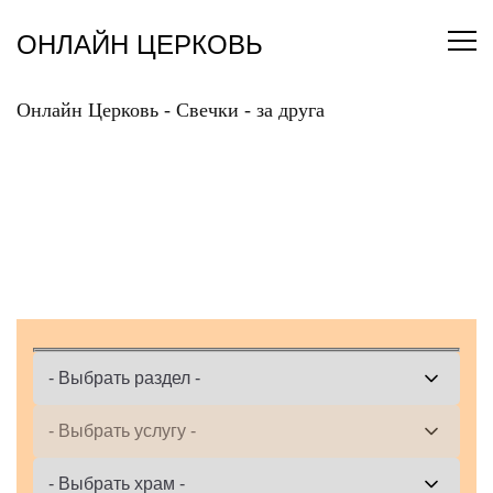
Перейти
к
ОНЛАЙН ЦЕРКОВЬ
содержанию
Онлайн Церковь
-
Свечки
-
за друга
ПОСТАВИТЬ СВЕЧКУ
ЗА ДРУГА ОНЛАЙН