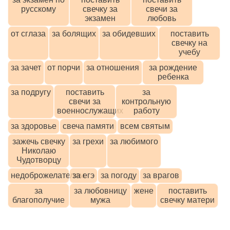
русскому
свечку за
свечи за
экзамен
любовь
от сглаза
за болящих
за обидевших
поставить
свечку на
учебу
за зачет
от порчи
за отношения
за рождение
ребенка
за подругу
поставить
за
свечи за
контрольную
военнослужащих
работу
за здоровье
свеча памяти
всем святым
зажечь свечку
за грехи
за любимого
Николаю
Чудотворцу
недоброжелателям
за егэ
за погоду
за врагов
за
за любовницу
жене
поставить
благополучие
мужа
свечку матери