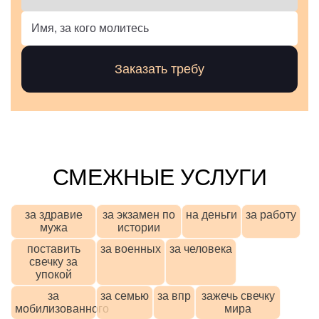
СМЕЖНЫЕ УСЛУГИ
за здравие
за экзамен по
на деньги
за работу
мужа
истории
поставить
за военных
за человека
свечку за
упокой
за
за семью
за впр
зажечь свечку
мобилизованного
мира