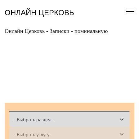
Перейти
к
ОНЛАЙН ЦЕРКОВЬ
содержанию
Онлайн Церковь
-
Записки
-
поминальную
ПОДАТЬ ОНЛАЙН
ЗАПИСКУ
ПОМИНАЛЬНУЮ