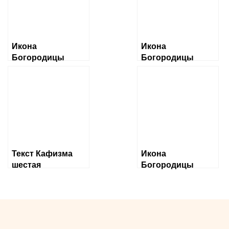
Икона
Икона
Богородицы
Богородицы
«Албазинская»
«Ченстоховская»
Слово плоть
бысть
Текст Кафизма
Икона
шестая
Богородицы
«Державная»