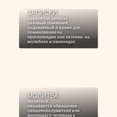
ЗАПИСКИ
Церковная записка –
разовый помянник,
подаваемый в храме для
поминовения на
проскомидии или ектении, на
молебнах и панихидах.
МОЛИТВА
Молитвой
называется обращение
священнослужителя или
верующего человека к