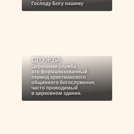
Господу Богу нашему
СЛУЖБА
Церковная служба -
это формализованный
период христианского
общинного богослужения,
часто проводимый
в церковном здании.