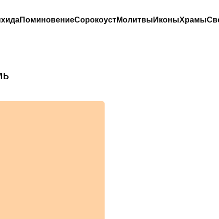
хида
Поминовение
Сорокоуст
Молитвы
Иконы
Храмы
Св
мь