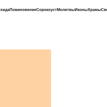
хида
Поминовение
Сорокоуст
Молитвы
Иконы
Храмы
Св