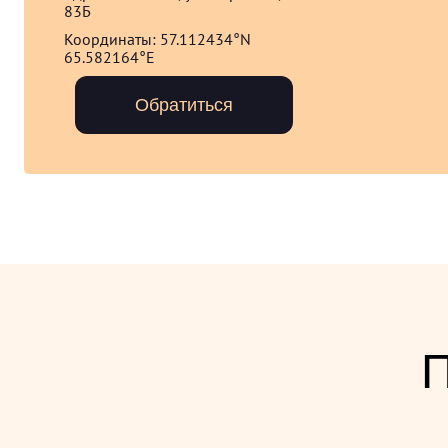
83Б
Координаты:
57.112434°N
65.582164°E
Обратиться