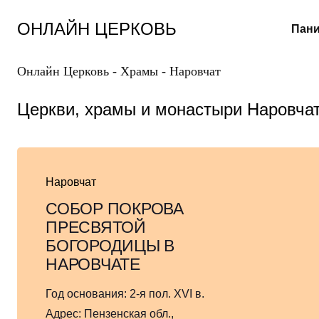
Перейти
к
ОНЛАЙН ЦЕРКОВЬ
Пани
содержанию
Онлайн Церковь
-
Храмы
-
Наровчат
Церкви, храмы и монастыри Наровча
Наровчат
СОБОР ПОКРОВА
ПРЕСВЯТОЙ
БОГОРОДИЦЫ В
НАРОВЧАТЕ
Год основания:
2-я пол. XVI в.
Адрес:
Пензенская обл.,