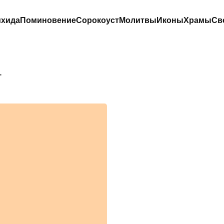
хида
Поминовение
Сорокоуст
Молитвы
Иконы
Храмы
Св
т