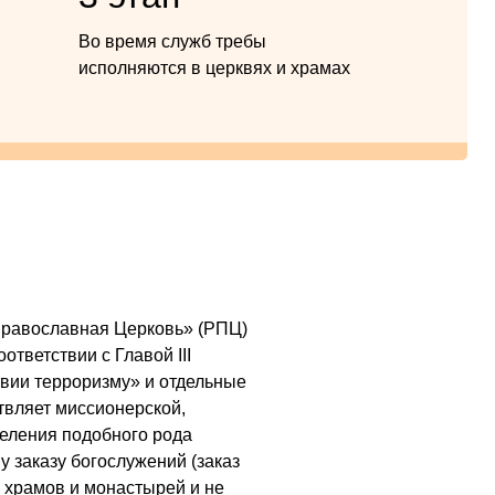
Во время служб требы
исполняются в церквях и храмах
я Православная Церковь» (РПЦ)
ответствии с Главой III
вии терроризму» и отдельные
ствляет миссионерской,
деления подобного рода
у заказу богослужений (заказ
х храмов и монастырей и не