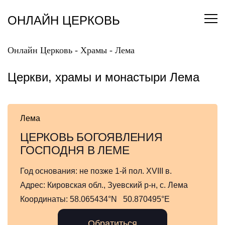
Перейти
к
ОНЛАЙН ЦЕРКОВЬ
содержанию
Онлайн Церковь
-
Храмы
-
Лема
Церкви, храмы и монастыри Лема
Лема
ЦЕРКОВЬ БОГОЯВЛЕНИЯ
ГОСПОДНЯ В ЛЕМЕ
Год основания:
не позже 1-й пол. XVIII в.
Адрес:
Кировская обл., Зуевский р-н, с. Лема
Координаты:
58.065434°N 50.870495°E
Обратиться