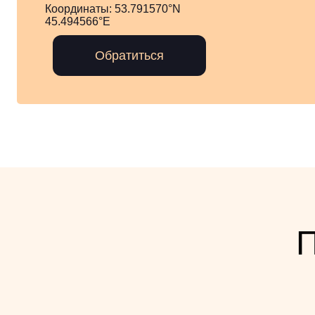
Координаты:
53.791570°N
45.494566°E
Обратиться