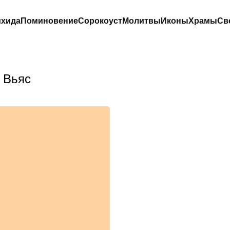
хида
Поминовение
Сорокоуст
Молитвы
Иконы
Храмы
Св
 Вьяс