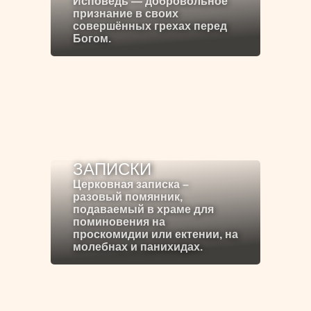
Исповедь — добровольное
признание в своих
совершённых грехах перед
Богом.
ЗАПИСКИ
Церковная записка –
разовый помянник,
подаваемый в храме для
поминовения на
проскомидии или ектении, на
молебнах и панихидах.