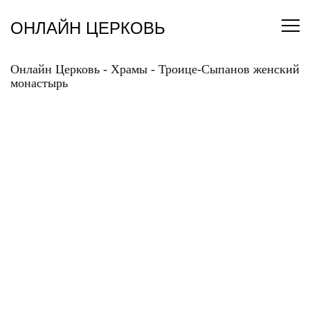
Перейти
к
ОНЛАЙН ЦЕРКОВЬ
содержанию
Онлайн Церковь
-
Храмы
-
Троице-Сыпанов женский
монастырь
ТРОИЦЕ-СЫПАНОВ
ЖЕНСКИЙ
МОНАСТЫРЬ