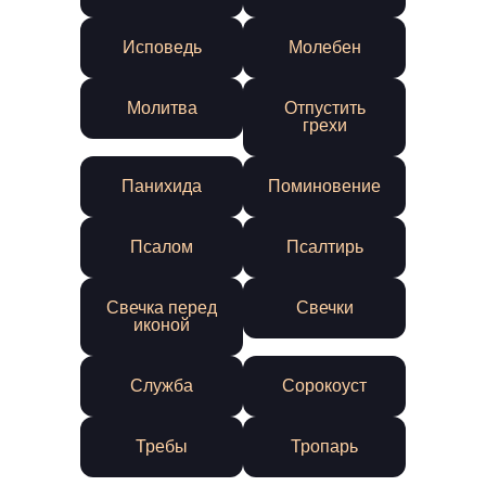
Исповедь
Молебен
Молитва
Отпустить
грехи
Панихида
Поминовение
Псалом
Псалтирь
Свечка перед
Свечки
иконой
Служба
Сорокоуст
Требы
Тропарь