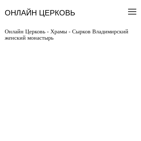
Перейти
к
ОНЛАЙН ЦЕРКОВЬ
содержанию
Онлайн Церковь
-
Храмы
-
Сырков Владимирский
женский монастырь
СЫРКОВ
ВЛАДИМИРСКИЙ
ЖЕНСКИЙ
МОНАСТЫРЬ