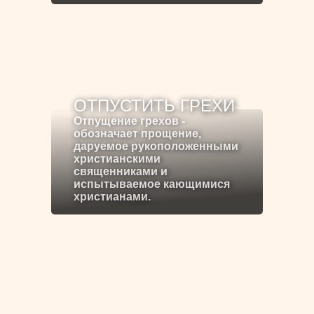
ОТПУСТИТЬ ГРЕХИ
Отпущение грехов -
обозначает прощение,
даруемое рукоположенными
христианскими
священниками и
испытываемое кающимися
христианами.