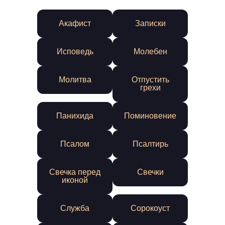
Акафист
Записки
Исповедь
Молебен
Молитва
Отпустить
грехи
Панихида
Поминовение
Псалом
Псалтирь
Свечка перед
Свечки
иконой
Служба
Сорокоуст