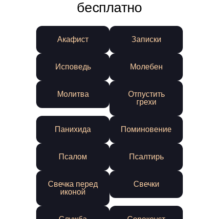
бесплатно
Акафист
Записки
Исповедь
Молебен
Молитва
Отпустить
грехи
Панихида
Поминовение
Псалом
Псалтирь
Свечка перед
Свечки
иконой