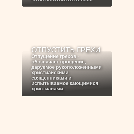
ОТПУСТИТЬ ГРЕХИ
Отпущение грехов -
обозначает прощение,
даруемое рукоположенными
христианскими
священниками и
испытываемое кающимися
христианами.