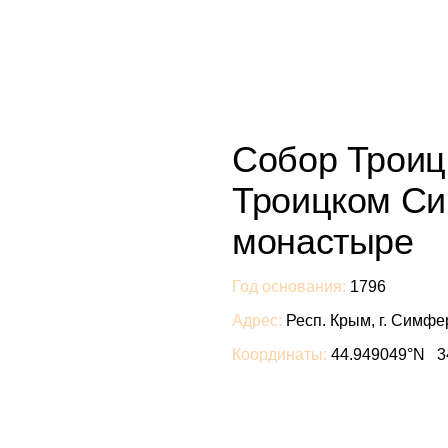
Собор Троиц
Троицком С
монастыре
Год основания:
1796
Адрес:
Респ. Крым, г. Симфе
Координаты:
44.949049°N 3