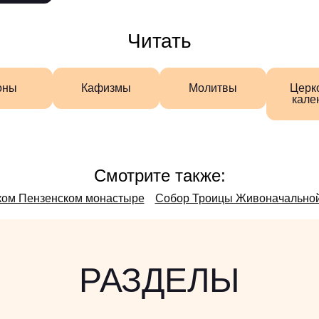
Читать
оны
Кафизмы
Молитвы
Церк
кале
Смотрите также:
ком Пензенском монастыре
Собор Троицы Живоначальной
РАЗДЕЛЫ