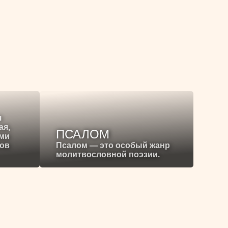
я
ая,
ПСАЛОМ
ими
ков
Псалом — это особый жанр
молитвословной поэзии.