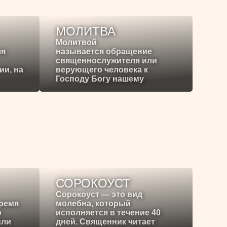
МОЛИТВА
Молитвой
ля
называется обращение
священнослужителя или
ии, на
верующего человека к
Господу Богу нашему
СОРОКОУСТ
Сорокоуст — это вид
время
молебна, который
о
исполняется в течение 40
или
дней. Священник читает