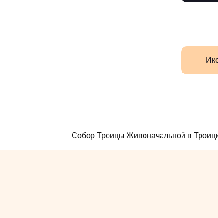
Ик
Смотрите
Собор Троицы Живоначальной в Троиц
также: