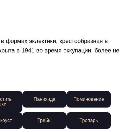
 в формах эклектики, крестообразная в
крыта в 1941 во время оккупации, более не
стить
Панихида
Поминовение
ехи
коуст
Требы
Тропарь