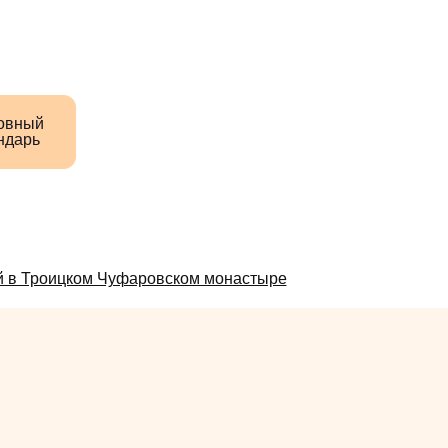
овный
ндарь
 в Троицком Чуфаровском монастыре