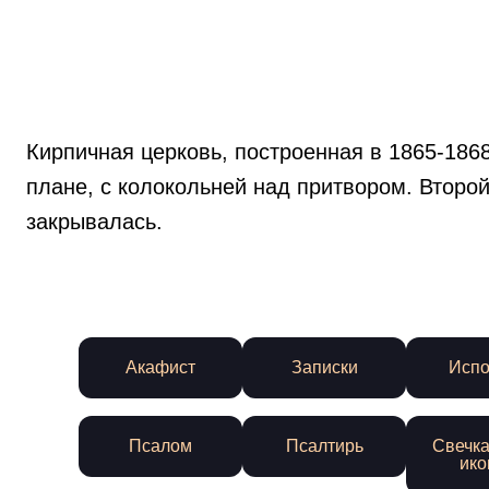
Кирпичная церковь, построенная в 1865-186
плане, с колокольней над притвором. Второй
закрывалась.
Акафист
Записки
Испо
Псалом
Псалтирь
Свечка
ико