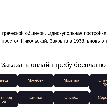
8 греческой общиной. Однокупольная постройка
 престол Никольский. Закрыта в 1938, вновь от
Заказать онлайн требу бесплатно
ведь
Молебен
Молитва
Отпу
гр
 перед
Свечки
Служба
Соро
ной