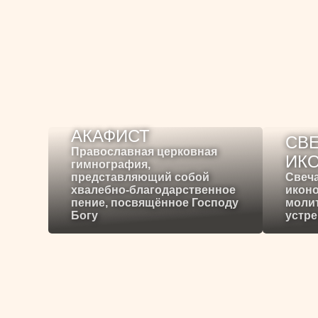
АКАФИСТ
СВЕ
Православная церковная
ИК
гимнография,
представляющий собой
Свеча
хвалебно-благодарственное
иконо
пение, посвящённое Господу
молит
Богу
устре