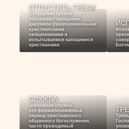
ОТПУСТИТЬ ГРЕХИ
Отпущение грехов -
обозначает прощение,
ИС
даруемое рукоположенными
христианскими
Испо
священниками и
призн
испытываемое кающимися
сове
христианами.
Богом
СЛУЖБА
Церковная служба -
ТР
это формализованный
период христианского
Требы
общинного богослужения,
Госпо
часто проводимый
упоко