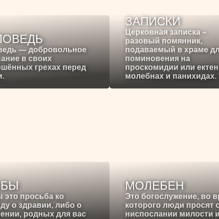
ЗАПИСКИ
Церковная записка –
ПОВЕДЬ
разовый помянник,
ведь — добровольное
подаваемый в храме д
ание в своих
поминовения на
ршённых грехах перед
проскомидии или ектен
.
молебнах и панихидах.
ЕБЫ
МОЛЕБЕН
 это просьба ко
Это богослужение, во 
ду о здравии, либо о
которого люди просят 
ении, родных для вас
ниспослании милости 