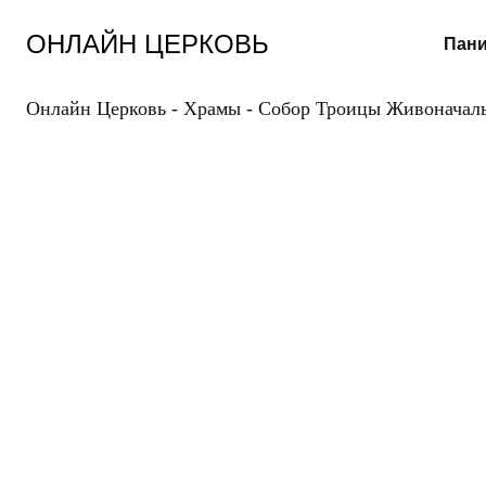
Перейти
к
ОНЛАЙН ЦЕРКОВЬ
Пани
содержанию
Онлайн Церковь
-
Храмы
-
Собор Троицы Живоначаль
Ж
С