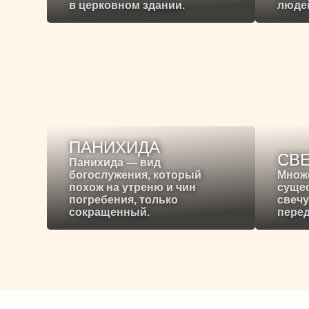
в церковном здании.
людей
ПАНИХИДА
СВ
Панихида — вид
богослужения, который
Множ
похож на утреню и чин
сущес
погребения, только
свечу
сокращенный.
перед