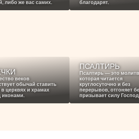
, либо же вас самих.
благодарят.
ПСАЛТИРЬ
ЕЧКИ
Псалтирь — это молитв
ество веков
которая читается
твует обычай ставить
круглосуточно и без
 в церквях и храмах
перерывов, отгоняет б
 иконами.
призывает силу Господ