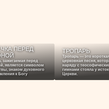
ЧКА ПЕРЕД
ТРОПАРЬ
ОНОЙ
Тропарь — это коротка
, зажигаемая перед
церковная песня, котор
й, является символом
наряду с теософическ
вы, знаком духовного
гимнами стояла у исто
мления к Богу
Церкви.