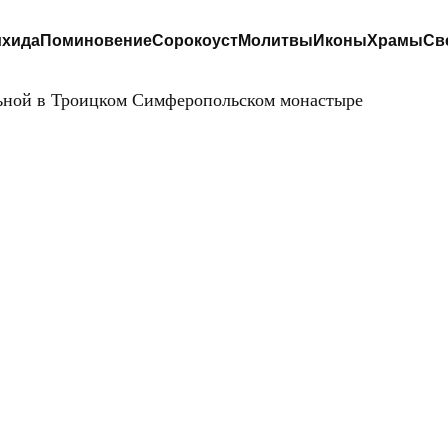
хида
Поминовение
Сорокоуст
Молитвы
Иконы
Храмы
Св
ной в Троицком Симферопольском монастыре
СОБОР ТРОИЦ
ИВОНАЧАЛЬНОЙ
ТРОИЦКОМ
ИМФЕРОПОЛЬСК
МОНАСТЫРЕ