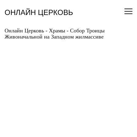
Перейти
к
ОНЛАЙН ЦЕРКОВЬ
содержанию
Онлайн Церковь
-
Храмы
-
Собор Троицы
Живоначальной на Западном жилмассиве
СОБОР ТРОИЦЫ
ЖИВОНАЧАЛЬНОЙ НА
ЗАПАДНОМ
ЖИЛМАССИВЕ