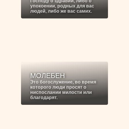
Господу о здравии, либо о
упокоении, родных для вас
людей, либо же вас самих.
МОЛЕБЕН
Это богослужение, во время
которого люди просят о
ниспослании милости или
благодарят.