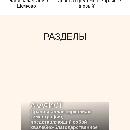
Живоначальной в
Иоанна Предтечи в Зарайске
также:
Щелково
(новый)
РАЗДЕЛЫ
АКАФИСТ
Православная церковная
гимнография,
представляющий собой
хвалебно-благодарственное