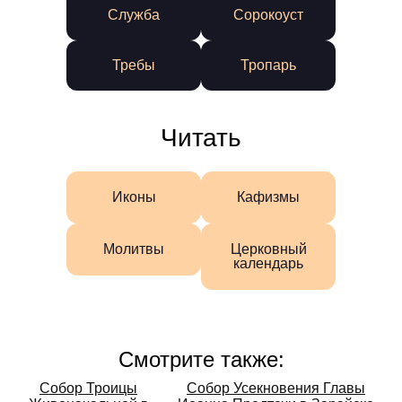
Служба
Сорокоуст
Требы
Тропарь
Читать
Иконы
Кафизмы
Молитвы
Церковный
календарь
Смотрите также:
Смотрите
Собор Троицы
Собор Усекновения Главы