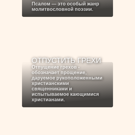
Псалом — это особый жанр
молитвословной поэзии.
ОТПУСТИТЬ ГРЕХИ
Отпущение грехов -
обозначает прощение,
даруемое рукоположенными
христианскими
священниками и
испытываемое кающимися
христианами.