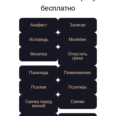
бесплатно
Акафист
Записки
Исповедь
Молебен
Молитва
Отпустить
грехи
Панихида
Поминовение
Псалом
Псалтирь
Свечка перед
Свечки
иконой