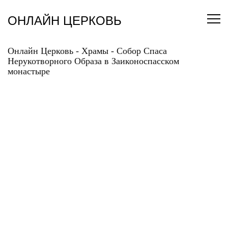
Перейти
к
ОНЛАЙН ЦЕРКОВЬ
содержанию
Онлайн Церковь
-
Храмы
-
Собор Спаса
Нерукотворного Образа в Заиконоспасском
монастыре
СОБОР СПАСА
НЕРУКОТВОРНОГО
ОБРАЗА В
ЗАИКОНОСПАССКОМ
МОНАСТЫРЕ