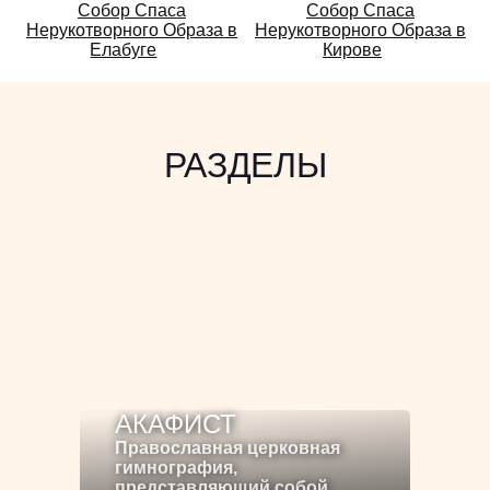
Смотрите
Собор Спаса
Собор Спаса
Нерукотворного Образа в
Нерукотворного Образа в
также:
Елабуге
Кирове
РАЗДЕЛЫ
АКАФИСТ
Православная церковная
гимнография,
представляющий собой