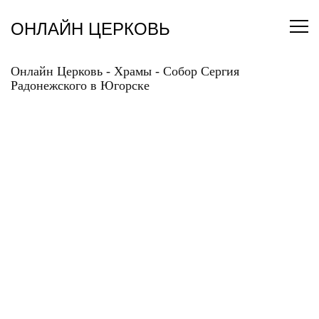
Перейти
к
ОНЛАЙН ЦЕРКОВЬ
содержанию
Онлайн Церковь
-
Храмы
-
Собор Сергия
Радонежского в Югорске
СОБОР СЕРГИЯ
РАДОНЕЖСКОГО В
ЮГОРСКЕ