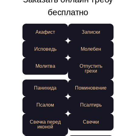
бесплатно
Акафист
Записки
Исповедь
Молебен
Молитва
Отпустить
грехи
Панихида
Поминовение
Псалом
Псалтирь
Свечка перед
Свечки
иконой