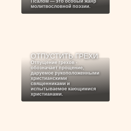
Псалом — это особый жанр
молитвословной поэзии.
ОТПУСТИТЬ ГРЕХИ
Отпущение грехов -
обозначает прощение,
даруемое рукоположенными
христианскими
священниками и
испытываемое кающимися
христианами.