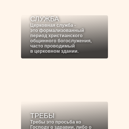
СЛУЖБА
Церковная служба -
это формализованный
период христианского
общинного богослужения,
часто проводимый
в церковном здании.
ТРЕБЫ
Требы это просьба ко
Господу о здравии, либо о