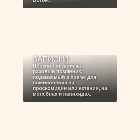
Богом.
ЗАПИСКИ
Церковная записка –
разовый помянник,
подаваемый в храме для
поминовения на
проскомидии или ектении, на
молебнах и панихидах.