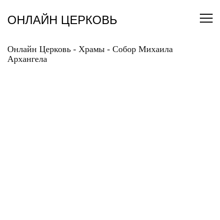
Перейти
к
ОНЛАЙН ЦЕРКОВЬ
содержанию
Онлайн Церковь
-
Храмы
-
Собор Михаила
Архангела
СОБОР МИХАИЛА
АРХАНГЕЛА