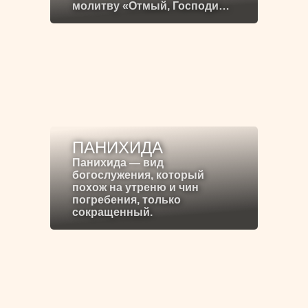
молитву «Отмый, Господи…
ПАНИХИДА
Панихида — вид
богослужения, который
похож на утреню и чин
погребения, только
сокращенный.