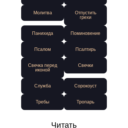
Молитва
Отпустить
грехи
Панихида
Поминовение
Псалом
Псалтирь
Свечка перед
Свечки
иконой
Служба
Сорокоуст
Требы
Тропарь
Читать