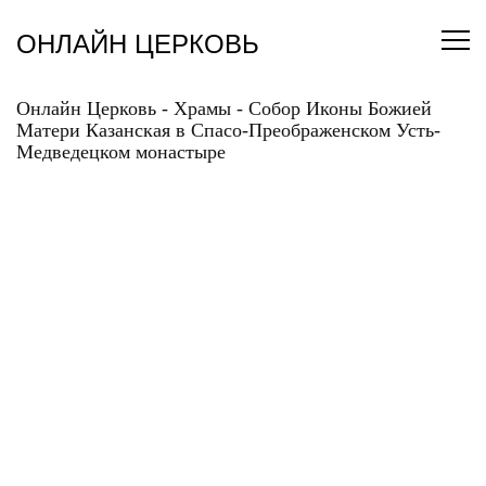
Перейти
к
ОНЛАЙН ЦЕРКОВЬ
содержанию
Онлайн Церковь
-
Храмы
-
Собор Иконы Божией
Матери Казанская в Спасо-Преображенском Усть-
Медведецком монастыре
СОБОР ИКОНЫ
БОЖИЕЙ МАТЕРИ
КАЗАНСКАЯ В СПАСО-
ПРЕОБРАЖЕНСКОМ
УСТЬ-МЕДВЕДЕЦКОМ
МОНАСТЫРЕ