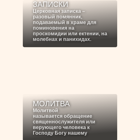
ЗАПИСКИ
Церковная записка –
разовый помянник,
подаваемый в храме для
поминовения на
проскомидии или ектении, на
молебнах и панихидах.
МОЛИТВА
Молитвой
называется обращение
священнослужителя или
верующего человека к
Господу Богу нашему