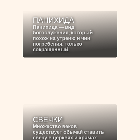
ПАНИХИДА
Панихида — вид
богослужения, который
похож на утреню и чин
погребения, только
сокращенный.
СВЕЧКИ
Множество веков
существует обычай ставить
свечу в церквях и храмах