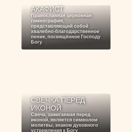
АКАФИСТ
Православная церковная
гимнография,
представляющий собой
хвалебно-благодарственное
пение, посвящённое Господу
Богу
СВЕЧКА ПЕРЕД
ИКОНОЙ
Свеча, зажигаемая перед
иконой, является символом
молитвы, знаком духовного
устремления к Богу