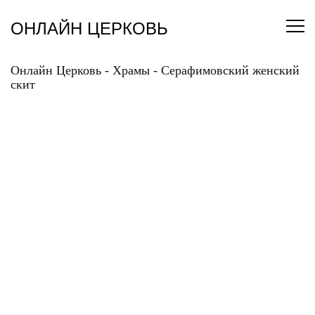
Перейти
к
ОНЛАЙН ЦЕРКОВЬ
содержанию
Онлайн Церковь
-
Храмы
-
Серафимовский женский
скит
СЕРАФИМОВСКИЙ
ЖЕНСКИЙ СКИТ