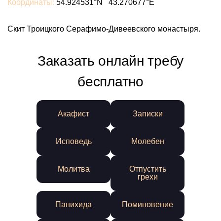
Координаты:
54.924531°N 43.270677°E
Скит Троицкого Серафимо-Дивеевского монастыря.
Заказать онлайн требу
бесплатно
Акафист
Записки
Исповедь
Молебен
Молитва
Отпустить
грехи
Панихида
Поминовение