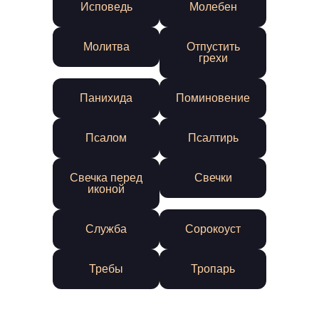
Исповедь
Молебен
Молитва
Отпустить
грехи
Панихида
Поминовение
Псалом
Псалтирь
Свечка перед
Свечки
иконой
Служба
Сорокоуст
Требы
Тропарь