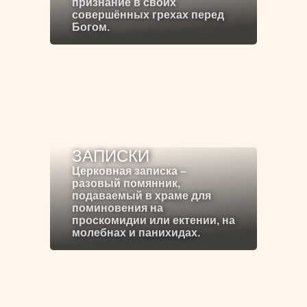
признание в своих
совершённых грехах перед
Богом.
ЗАПИСКИ
Церковная записка –
разовый помянник,
подаваемый в храме для
поминовения на
проскомидии или ектении, на
молебнах и панихидах.