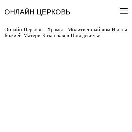
Перейти
к
ОНЛАЙН ЦЕРКОВЬ
содержанию
Онлайн Церковь
-
Храмы
-
Молитвенный дом Иконы
Божией Матери Казанская в Новодевичье
МОЛИТВЕННЫЙ ДОМ
ИКОНЫ БОЖИЕЙ
МАТЕРИ КАЗАНСКАЯ В
НОВОДЕВИЧЬЕ