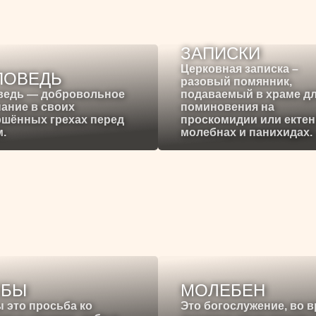
ЗАПИСКИ
Церковная записка –
ПОВЕДЬ
разовый помянник,
ведь — добровольное
подаваемый в храме д
ание в своих
поминовения на
ршённых грехах перед
проскомидии или ектен
.
молебнах и панихидах.
ЕБЫ
МОЛЕБЕН
 это просьба ко
Это богослужение, во 