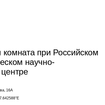
 комната при Российском
еском научно-
 центре
ова, 16А
7.642588°E