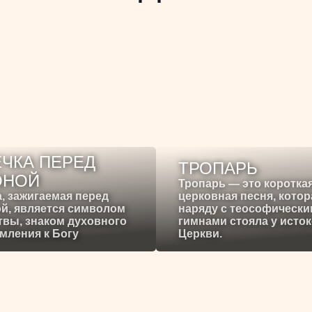
ЧКА ПЕРЕД
ТРОПАРЬ
ОНОЙ
Тропарь — это коротка
, зажигаемая перед
церковная песня, котор
й, является символом
наряду с теософическ
вы, знаком духовного
гимнами стояла у исто
мления к Богу
Церкви.