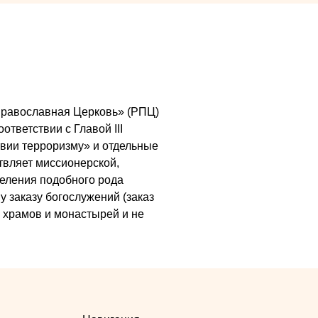
я Православная Церковь» (РПЦ)
ответствии с Главой III
вии терроризму» и отдельные
ствляет миссионерской,
деления подобного рода
у заказу богослужений (заказ
х храмов и монастырей и не