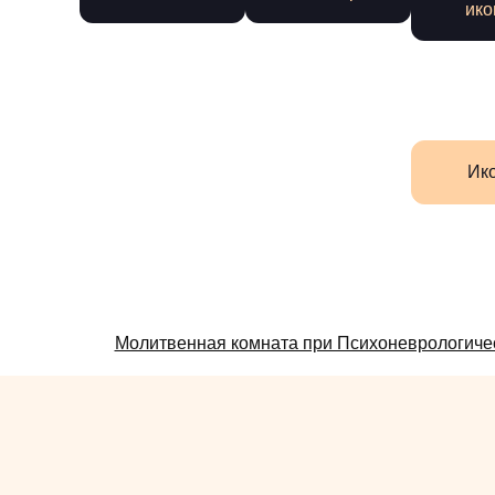
ико
Ик
Смотрите
Молитвенная комната при Психоневрологиче
также: