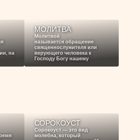
МОЛИТВА
Молитвой
ля
называется обращение
священнослужителя или
ии, на
верующего человека к
Господу Богу нашему
СОРОКОУСТ
Сорокоуст — это вид
время
молебна, который