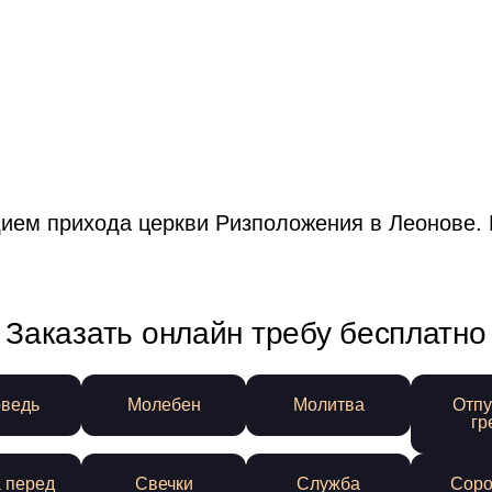
ием прихода церкви Ризположения в Леонове. 
Заказать онлайн требу бесплатно
ведь
Молебен
Молитва
Отпу
гр
 перед
Свечки
Служба
Соро