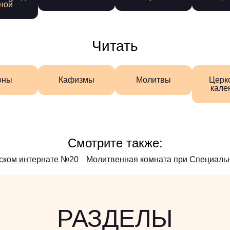
ной
Читать
оны
Кафизмы
Молитвы
Церк
кале
Смотрите также:
ском интернате №20
Молитвенная комната при Специальн
РАЗДЕЛЫ