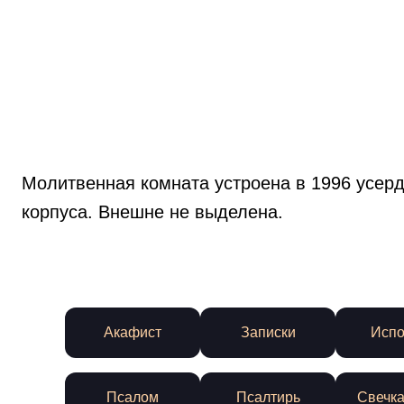
Молитвенная комната устроена в 1996 усерд
корпуса. Внешне не выделена.
Акафист
Записки
Испо
Псалом
Псалтирь
Свечка