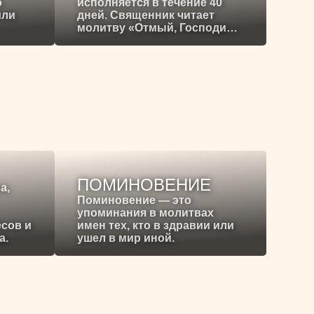
о
исполняется в течение 40
или
дней. Священник читает
молитву «Отмый, Господи…
ПОМИНОВЕНИЕ
а,
Поминовение — это
упоминания в молитвах
есов и
имен тех, кто в здравии или
а.
ушел в мир иной.