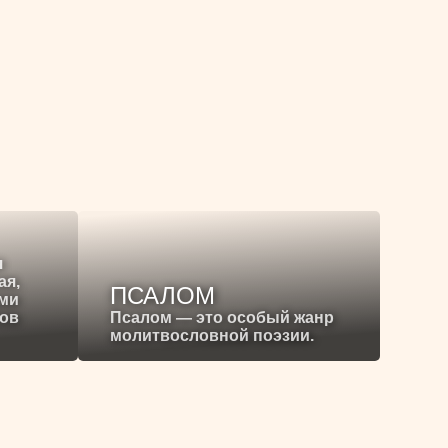
я
ая,
ПСАЛОМ
ими
ков
Псалом — это особый жанр
молитвословной поэзии.