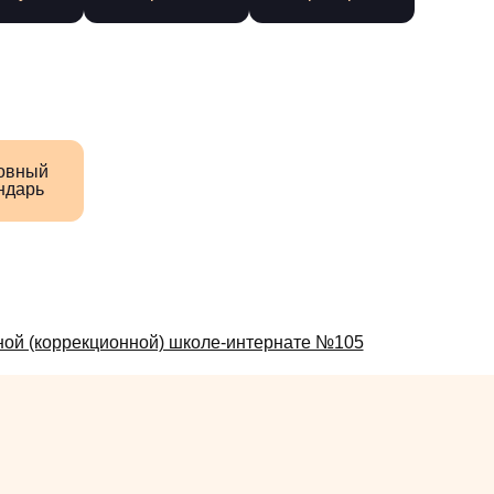
овный
ндарь
ой (коррекционной) школе-интернате №105