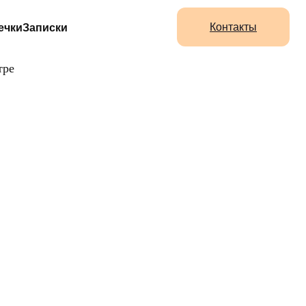
Контакты
ечки
Записки
тре
КОМ
СКОМ