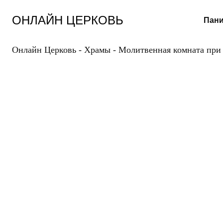
Перейти
к
ОНЛАЙН ЦЕРКОВЬ
Пани
содержанию
Онлайн Церковь
-
Храмы
-
Молитвенная комната при 
ГЕ
НАУ