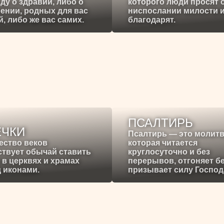
ду о здравии, либо о
которого люди просят 
ении, родных для вас
ниспослании милости 
, либо же вас самих.
благодарят.
ПСАЛТИРЬ
ЕЧКИ
Псалтирь — это молитв
ество веков
которая читается
твует обычай ставить
круглосуточно и без
 в церквях и храмах
перерывов, отгоняет б
 иконами.
призывает силу Господ