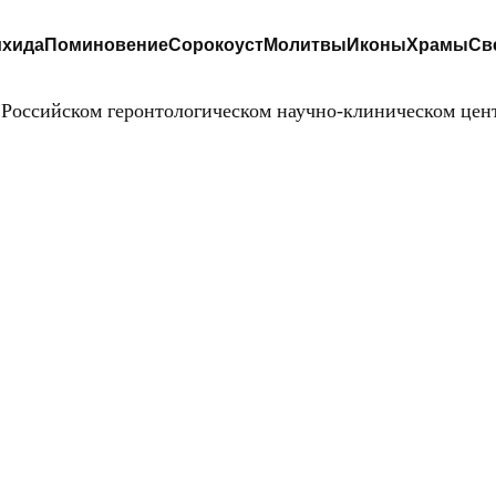
хида
Поминовение
Сорокоуст
Молитвы
Иконы
Храмы
Св
Российском геронтологическом научно-клиническом цен
МОЛИТВЕННАЯ
КОМНАТА ПРИ
РОССИЙСКОМ
РОНТОЛОГИЧЕС
ЧНО-КЛИНИЧЕ