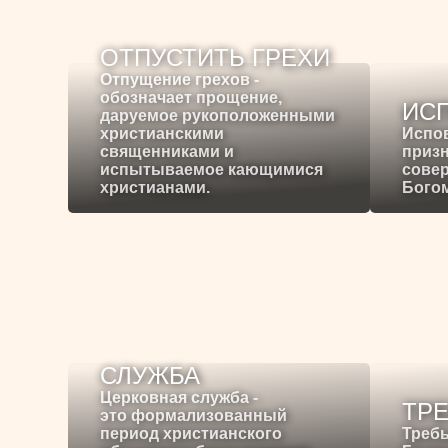
ОТПУСТИТЬ ГРЕХИ
Отпущение грехов -
обозначает прощение,
ИС
даруемое рукоположенными
христианскими
Испо
священниками и
призн
испытываемое кающимися
сове
христианами.
Богом
СЛУЖБА
Церковная служба -
ТР
это формализованный
период христианского
Требы