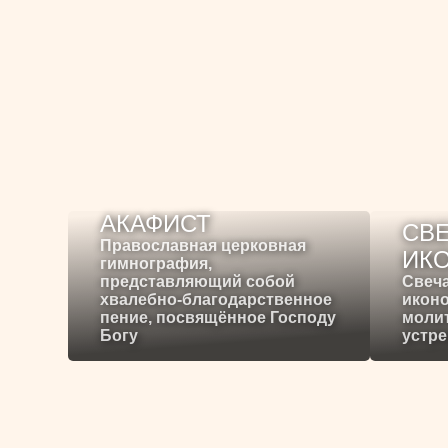
АКАФИСТ
СВЕ
Православная церковная
ИК
гимнография,
представляющий собой
Свеча
хвалебно-благодарственное
иконо
пение, посвящённое Господу
молит
Богу
устре