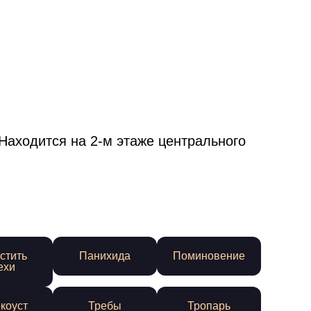
Находится на 2-м этаже центрального
стить
Панихида
Поминовение
ехи
коуст
Требы
Тропарь