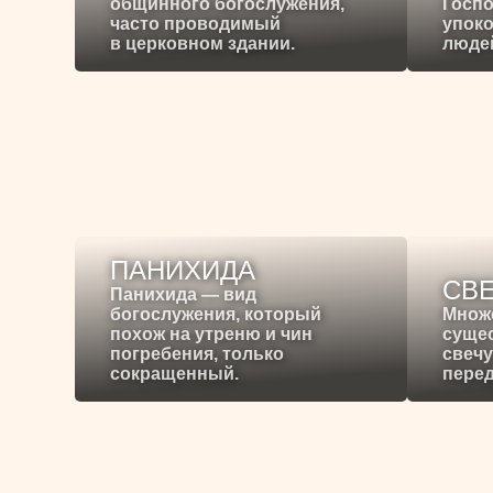
общинного богослужения,
Госпо
часто проводимый
упоко
в церковном здании.
людей
ПАНИХИДА
СВ
Панихида — вид
богослужения, который
Множ
похож на утреню и чин
сущес
погребения, только
свечу
сокращенный.
перед