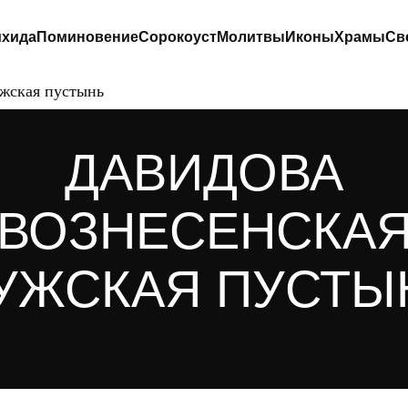
хида
Поминовение
Сорокоуст
Молитвы
Иконы
Храмы
Св
ужская пустынь
ДАВИДОВА
ВОЗНЕСЕНСКА
УЖСКАЯ ПУСТЫ