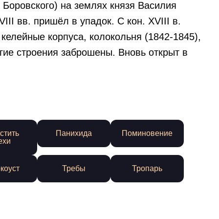
 Боровского) на землях князя Василия
II вв. пришёл в упадок. С кон. XVIII в.
 келейные корпуса, колокольня (1842-1845),
огие строения заброшены. Вновь открыт в
стить
Панихида
Поминовение
ехи
коуст
Требы
Тропарь