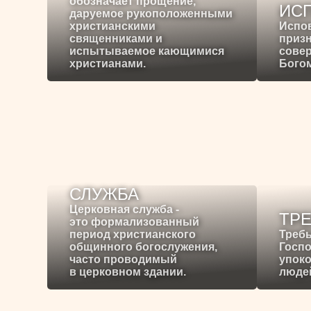
обозначает прощение,
ИС
даруемое рукоположенными
христианскими
Испо
священниками и
призн
испытываемое кающимися
сове
христианами.
Богом
СЛУЖБА
Церковная служба -
ТР
это формализованный
период христианского
Требы
общинного богослужения,
Госпо
часто проводимый
упоко
в церковном здании.
людей