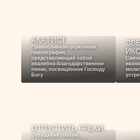
АКАФИСТ
СВЕ
Православная церковная
ИК
гимнография,
представляющий собой
Свеча
хвалебно-благодарственное
иконо
пение, посвящённое Господу
молит
Богу
устре
ОТПУСТИТЬ ГРЕХИ
Отпущение грехов -