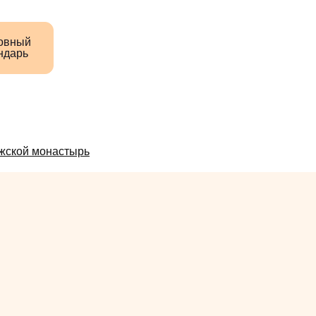
овный
ндарь
жской монастырь