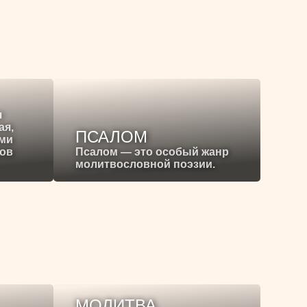
я
ая,
ПСАЛОМ
ими
ков
Псалом — это особый жанр
молитвословной поэзии.
МОЛИТВА