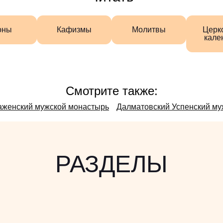
оны
Кафизмы
Молитвы
Церк
кале
Смотрите также:
аженский мужской монастырь
Далматовский Успенский му
РАЗДЕЛЫ