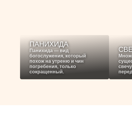
ПАНИХИДА
СВ
Панихида — вид
богослужения, который
Множ
похож на утреню и чин
сущес
погребения, только
свечу
сокращенный.
перед