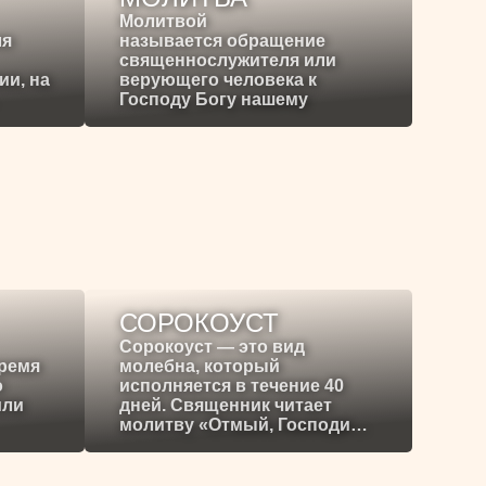
Молитвой
ля
называется обращение
священнослужителя или
ии, на
верующего человека к
Господу Богу нашему
СОРОКОУСТ
Сорокоуст — это вид
время
молебна, который
о
исполняется в течение 40
или
дней. Священник читает
молитву «Отмый, Господи…