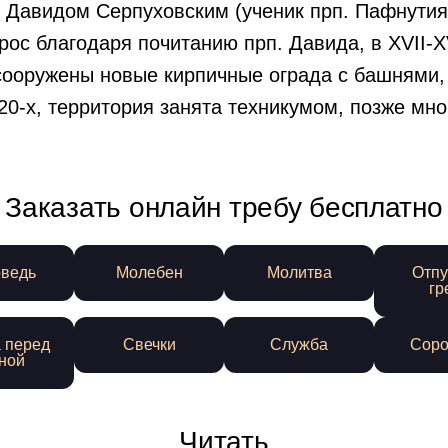
 Давидом Серпуховским (ученик прп. Пафнутия
ос благодаря почитанию прп. Давида, в XVII-XVI
 сооружены новые кирпичные ограда с башнями,
920-х, территория занята техникумом, позже мн
Заказать онлайн требу бесплатно
ведь
Молебен
Молитва
Отпу
гр
 перед
Свечки
Служба
Соро
ной
Читать