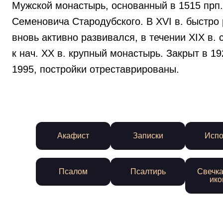
Мужской монастырь, основанный в 1515 прп.
Семеновича Стародубского. В XVI в. быстро р
вновь активно развивался, в течении XIX в.
к нач. ХХ в. крупный монастырь. Закрыт в 1
1995, постройки отреставрированы.
Акафист
Записки
Испо
Псалом
Псалтирь
Свечка
ико