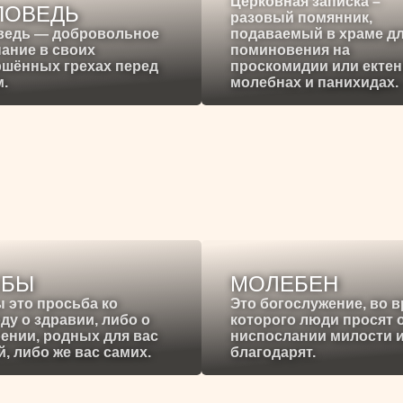
Церковная записка –
ПОВЕДЬ
разовый помянник,
ведь — добровольное
подаваемый в храме д
ание в своих
поминовения на
ршённых грехах перед
проскомидии или ектен
.
молебнах и панихидах.
ЕБЫ
МОЛЕБЕН
 это просьба ко
Это богослужение, во 
ду о здравии, либо о
которого люди просят 
ении, родных для вас
ниспослании милости 
, либо же вас самих.
благодарят.