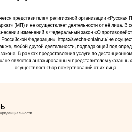
 является представителем религиозной организации «Русска
ат» (МП) и не осуществляет деятельности от её лица. В со
внесении изменений в Федеральный закон «О противодейст
Российской Федерации», https://svecha-onlain.ru/ не осуще
так же, любой другой деятельности, подпадающей под опре
законе. В рамках предоставления услуги по дистанционном
ain.ru/ не является ангажированным представителем указанны
осуществляет сбор пожертвований от их лица.
ВЬ
онфиденциальности