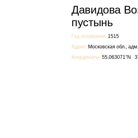
Давидова Во
пустынь
Год основания:
1515
Адрес:
Московская обл., адм
Координаты:
55.063071°N 3