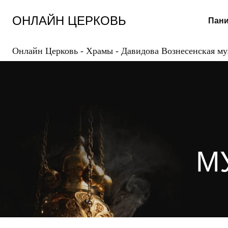
Перейти
к
ОНЛАЙН ЦЕРКОВЬ
Пани
содержанию
Онлайн Церковь
-
Храмы
-
Давидова Вознесенская м
М