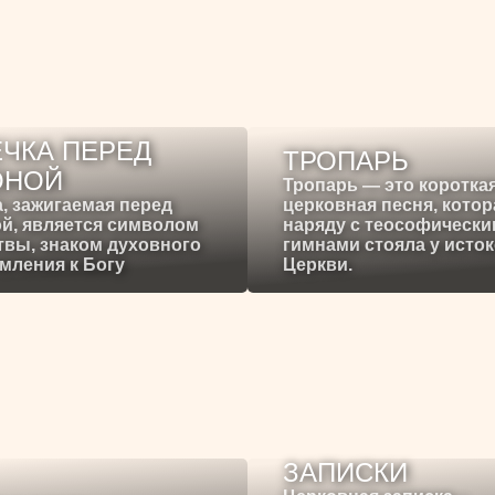
ЧКА ПЕРЕД
ТРОПАРЬ
ОНОЙ
Тропарь — это коротка
, зажигаемая перед
церковная песня, котор
й, является символом
наряду с теософическ
вы, знаком духовного
гимнами стояла у исто
мления к Богу
Церкви.
ЗАПИСКИ