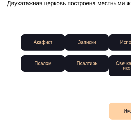
Двухэтажная церковь построена местными ж
Акафист
Записки
Испо
Псалом
Псалтирь
Свечка
ико
Ик