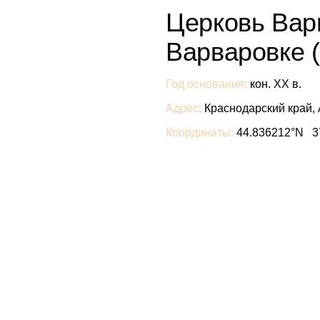
Церковь Вар
Варваровке (
Год основания:
кон. XX в.
Адрес:
Краснодарский край, 
Координаты:
44.836212°N 3