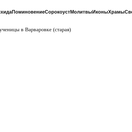
хида
Поминовение
Сорокоуст
Молитвы
Иконы
Храмы
Св
ченицы в Варваровке (старая)
ЕРКОВЬ ВАРВА
ЛИКОМУЧЕНИЦ
РВАРОВКЕ (СТАР