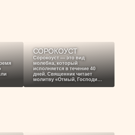
СОРОКОУСТ
Сорокоуст — это вид
время
молебна, который
о
исполняется в течение 40
или
дней. Священник читает
молитву «Отмый, Господи…