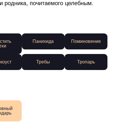
и родника, почитаемого целебным.
стить
Панихида
Поминовение
ехи
коуст
Требы
Тропарь
овный
ндарь