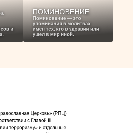
ПОМИНОВЕНИЕ
а,
Поминовение — это
упоминания в молитвах
есов и
имен тех, кто в здравии или
а.
ушел в мир иной.
я Православная Церковь» (РПЦ)
ответствии с Главой III
вии терроризму» и отдельные