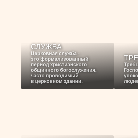
СЛУЖБА
Церковная служба -
ТР
это формализованный
период христианского
Требы
общинного богослужения,
Госпо
часто проводимый
упоко
в церковном здании.
людей