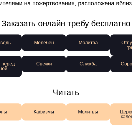
ителями на пожертвования, расположена вблиз
Заказать онлайн требу бесплатно
ведь
Молебен
Молитва
Отпу
гр
 перед
Свечки
Служба
Соро
ной
Читать
оны
Кафизмы
Молитвы
Церк
кале