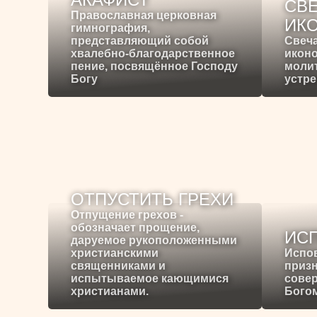
СВЕ
Православная церковная
ИК
гимнография,
представляющий собой
Свеча
хвалебно-благодарственное
иконо
пение, посвящённое Господу
молит
Богу
устре
ОТПУСТИТЬ ГРЕХИ
Отпущение грехов -
обозначает прощение,
ИС
даруемое рукоположенными
христианскими
Испо
священниками и
призн
испытываемое кающимися
сове
христианами.
Богом