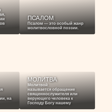
я
ая,
ПСАЛОМ
ими
ков
Псалом — это особый жанр
молитвословной поэзии.
МОЛИТВА
Молитвой
ля
называется обращение
священнослужителя или
ии, на
верующего человека к
Господу Богу нашему