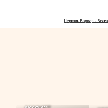
Смотрите
Церковь Варвары Велик
также:
АКАФИСТ