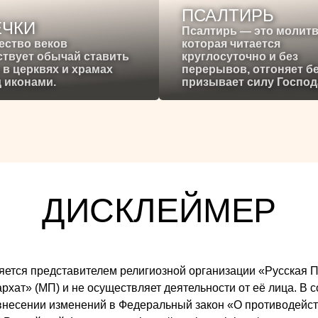
ПСАЛТИРЬ
ЕЧКИ
Псалтирь — это молитв
ество веков
которая читается
твует обычай ставить
круглосуточно и без
 в церквях и храмах
перерывов, отгоняет б
 иконами.
призывает силу Господ
ДИСКЛЕЙМЕР
 является представителем религиозной организации «Русска
ат» (МП) и не осуществляет деятельности от её лица. В со
внесении изменений в Федеральный закон «О противодейст