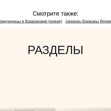
Смотрите также:
омученицы в Варваровке (новая)
Церковь Варвары Велик
РАЗДЕЛЫ