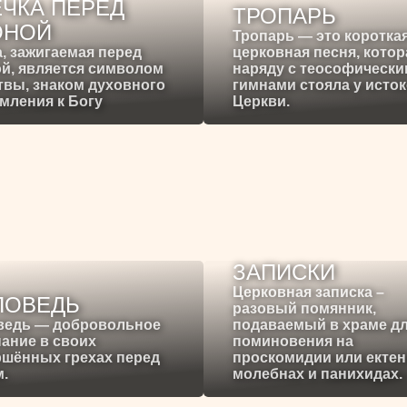
ЧКА ПЕРЕД
ТРОПАРЬ
ОНОЙ
Тропарь — это коротка
, зажигаемая перед
церковная песня, котор
й, является символом
наряду с теософическ
вы, знаком духовного
гимнами стояла у исто
мления к Богу
Церкви.
ЗАПИСКИ
Церковная записка –
ПОВЕДЬ
разовый помянник,
ведь — добровольное
подаваемый в храме д
ание в своих
поминовения на
ршённых грехах перед
проскомидии или ектен
.
молебнах и панихидах.