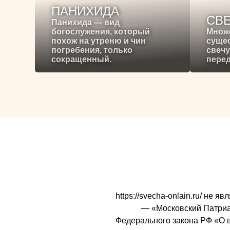
ПАНИХИДА
СВ
Панихида — вид
богослужения, который
Множ
похож на утреню и чин
сущес
погребения, только
свечу
сокращенный.
перед
https://svecha-onlain.ru/ не
— «Московский Патриарх
Федерального закона РФ «О 