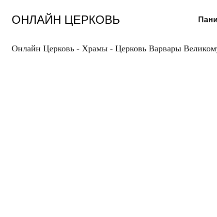
Перейти
к
ОНЛАЙН ЦЕРКОВЬ
Пани
содержанию
Онлайн Церковь
-
Храмы
-
Церковь Варвары Великому
Ц
ВЕ
ВА