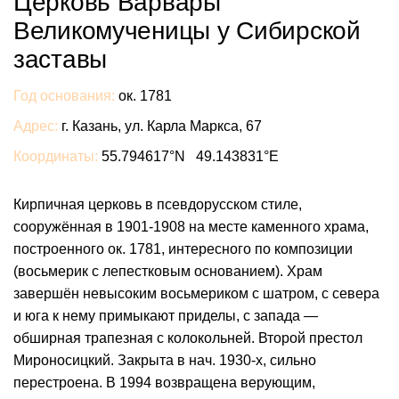
Церковь Варвары
Великомученицы у Сибирской
заставы
Год основания:
ок. 1781
Адрес:
г. Казань, ул. Карла Маркса, 67
Координаты:
55.794617°N 49.143831°E
Кирпичная церковь в псевдорусском стиле,
сооружённая в 1901-1908 на месте каменного храма,
построенного ок. 1781, интересного по композиции
(восьмерик с лепестковым основанием). Храм
завершён невысоким восьмериком с шатром, с севера
и юга к нему примыкают приделы, с запада —
обширная трапезная с колокольней. Второй престол
Мироносицкий. Закрыта в нач. 1930-х, сильно
перестроена. В 1994 возвращена верующим,