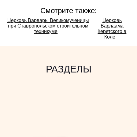
Смотрите также:
Смотрите
Церковь Варвары Великомученицы
Церковь
при Ставропольском строительном
Варлаама
также:
техникуме
Керетского в
Коле
РАЗДЕЛЫ