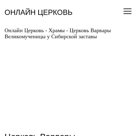
Перейти
к
ОНЛАЙН ЦЕРКОВЬ
содержанию
Онлайн Церковь
-
Храмы
-
Церковь Варвары
Великомученицы у Сибирской заставы
ЦЕРКОВЬ ВАРВАРЫ
ВЕЛИКОМУЧЕНИЦЫ У
СИБИРСКОЙ ЗАСТАВЫ