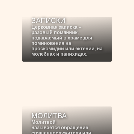
ЗАПИСКИ
Церковная записка –
разовый помянник,
подаваемый в храме для
поминовения на
проскомидии или ектении, на
молебнах и панихидах.
МОЛИТВА
Молитвой
называется обращение
священнослужителя или