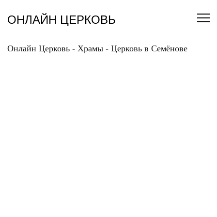
Перейти
к
ОНЛАЙН ЦЕРКОВЬ
содержанию
Онлайн Церковь
-
Храмы
-
Церковь в Семёнове
ЦЕРКОВЬ В
СЕМЁНОВЕ