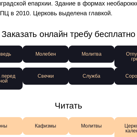
градской епархии. Здание в формах необарокк
РПЦ в 2010. Церковь выделена главкой.
Заказать онлайн требу бесплатно
ведь
Молебен
Молитва
Отпу
гр
 перед
Свечки
Служба
Соро
ной
Читать
оны
Кафизмы
Молитвы
Церк
кале