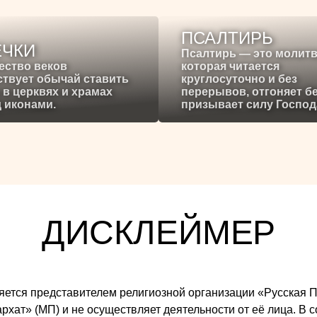
ПСАЛТИРЬ
ЕЧКИ
Псалтирь — это молитв
ество веков
которая читается
твует обычай ставить
круглосуточно и без
 в церквях и храмах
перерывов, отгоняет б
 иконами.
призывает силу Господ
ДИСКЛЕЙМЕР
 является представителем религиозной организации «Русска
ат» (МП) и не осуществляет деятельности от её лица. В со