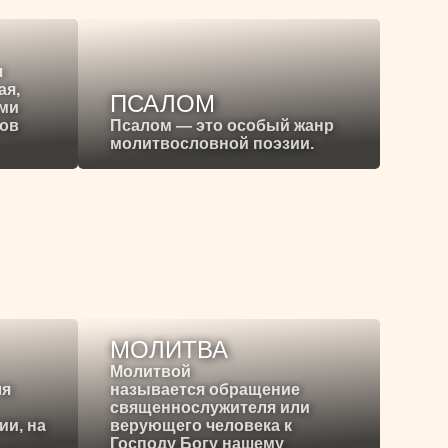
я
ая,
ПСАЛОМ
ими
ков
Псалом — это особый жанр
молитвословной поэзии.
МОЛИТВА
Молитвой
ля
называется обращение
священнослужителя или
ии, на
верующего человека к
Господу Богу нашему