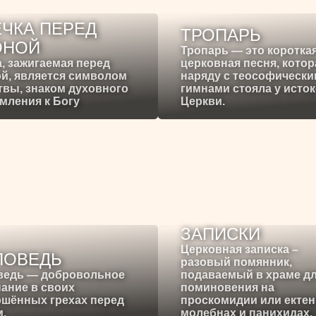
ЧКА ПЕРЕД
ТРОПАРЬ
ОНОЙ
Тропарь — это коротка
, зажигаемая перед
церковная песня, котор
й, является символом
наряду с теософическ
вы, знаком духовного
гимнами стояла у исто
мления к Богу
Церкви.
ЗАПИСКИ
Церковная записка –
ПОВЕДЬ
разовый помянник,
ведь — добровольное
подаваемый в храме д
ание в своих
поминовения на
ршённых грехах перед
проскомидии или ектен
.
молебнах и панихидах.