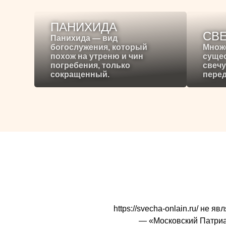
ПАНИХИДА
СВ
Панихида — вид
богослужения, который
Множ
похож на утреню и чин
сущес
погребения, только
свечу
сокращенный.
перед
https://svecha-onlain.ru/ не
— «Московский Патриарх