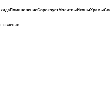
хида
Поминовение
Сорокоуст
Молитвы
Иконы
Храмы
Св
управлении
ЦЕРКОВЬ В
ЕПАРХИАЛЬНО
УПРАВЛЕНИИ