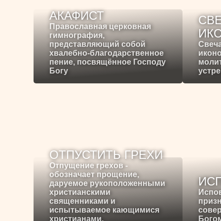
АКАФИСТ
СВЕ
Православная церковная
ИК
гимнография,
представляющий собой
Свеча
хвалебно-благодарственное
иконо
пение, посвящённое Господу
молит
Богу
устре
ОТПУСТИТЬ ГРЕХИ
Отпущение грехов -
обозначает прощение,
ИС
даруемое рукоположенными
христианскими
Испо
священниками и
призн
испытываемое кающимися
сове
христианами.
Богом