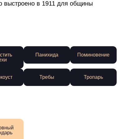
о выстроено в 1911 для общины
стить
Панихида
Поминовение
ехи
коуст
Требы
Тропарь
овный
ндарь