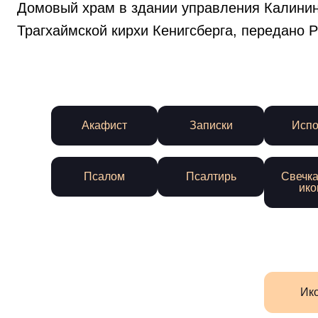
Домовый храм в здании управления Калинин
Трагхаймской кирхи Кенигсберга, передано 
Акафист
Записки
Испо
Псалом
Псалтирь
Свечка
ико
Ик