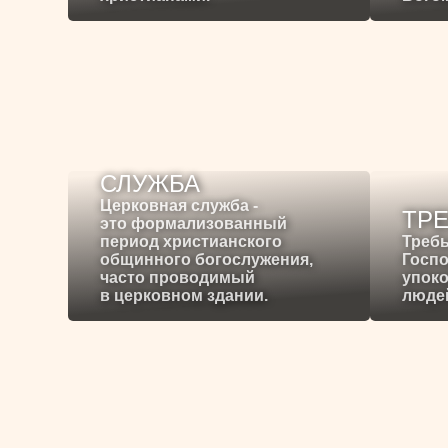
СЛУЖБА
Церковная служба -
ТР
это формализованный
период христианского
Требы
общинного богослужения,
Госпо
часто проводимый
упоко
в церковном здании.
людей