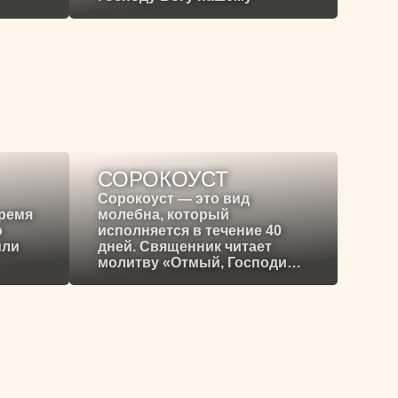
СОРОКОУСТ
Сорокоуст — это вид
время
молебна, который
о
исполняется в течение 40
или
дней. Священник читает
молитву «Отмый, Господи…