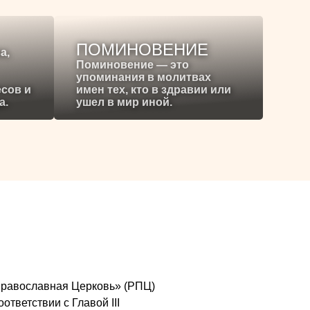
ПОМИНОВЕНИЕ
а,
Поминовение — это
упоминания в молитвах
есов и
имен тех, кто в здравии или
а.
ушел в мир иной.
я Православная Церковь» (РПЦ)
ответствии с Главой III