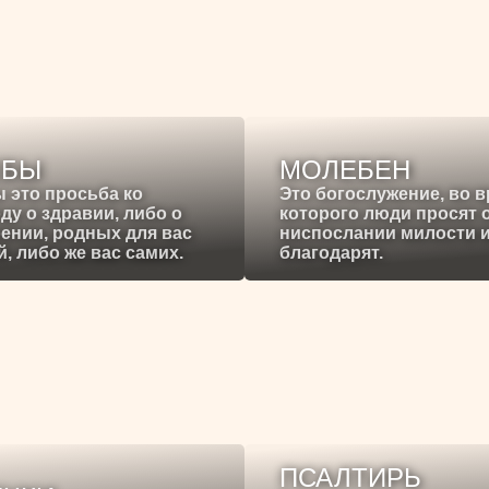
ЕБЫ
МОЛЕБЕН
 это просьба ко
Это богослужение, во 
ду о здравии, либо о
которого люди просят 
ении, родных для вас
ниспослании милости 
, либо же вас самих.
благодарят.
ПСАЛТИРЬ