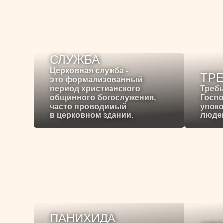
СЛУЖБА
Церковная служба -
ТР
это формализованный
период христианского
Требы
общинного богослужения,
Госпо
часто проводимый
упоко
в церковном здании.
людей
ПАНИХИДА