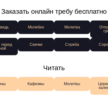
Заказать онлайн требу бесплатно
ведь
Молебен
Молитва
Отпу
гр
 перед
Свечки
Служба
Соро
ной
Читать
оны
Кафизмы
Молитвы
Церк
кале