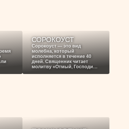
СОРОКОУСТ
Сорокоуст — это вид
время
молебна, который
о
исполняется в течение 40
или
дней. Священник читает
молитву «Отмый, Господи…