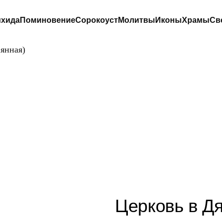
хида
Поминовение
Сорокоуст
Молитвы
Иконы
Храмы
Св
вянная)
РКОВЬ В ДЯТЛИ
(ДЕРЕВЯННАЯ)
Церковь в Д