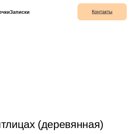
Контакты
ечки
Записки
ЦАХ
ятлицах (деревянная)