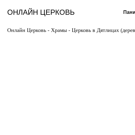
Перейти
к
ОНЛАЙН ЦЕРКОВЬ
Пани
содержанию
Онлайн Церковь
-
Храмы
-
Церковь в Дятлицах (дере
ЦЕ