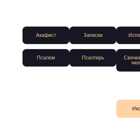
Акафист
Записки
Испо
Псалом
Псалтирь
Свечка
ико
Ик