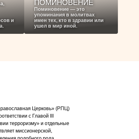
ПОМИНОВЕНИЕ
а,
Поминовение — это
упоминания в молитвах
есов и
имен тех, кто в здравии или
а.
ушел в мир иной.
я Православная Церковь» (РПЦ)
ответствии с Главой III
вии терроризму» и отдельные
ствляет миссионерской,
деления подобного рода