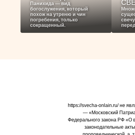
СВ
Панихида — вид
богослужения, который
Множ
похож на утреню и чин
сущес
погребения, только
свечу
сокращенный.
перед
https://svecha-onlain.ru/ не
— «Московский Патриарх
Федерального закона РФ «О 
законодательные акты 
проповеднической, а, 