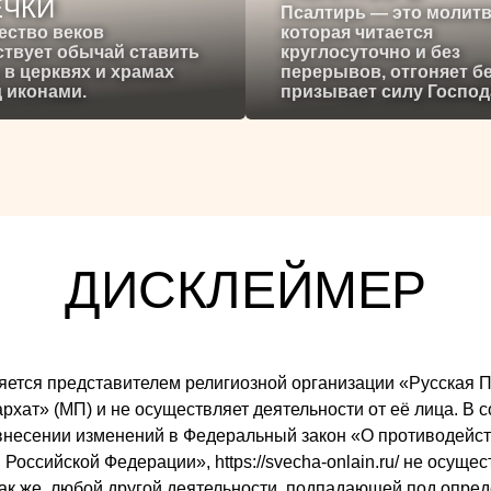
ЕЧКИ
Псалтирь — это молитв
ество веков
которая читается
твует обычай ставить
круглосуточно и без
 в церквях и храмах
перерывов, отгоняет б
 иконами.
призывает силу Господ
ДИСКЛЕЙМЕР
 является представителем религиозной организации «Русска
ат» (МП) и не осуществляет деятельности от её лица. В со
внесении изменений в Федеральный закон «О противодейст
Российской Федерации», https://svecha-onlain.ru/ не осуще
так же, любой другой деятельности, подпадающей под опре