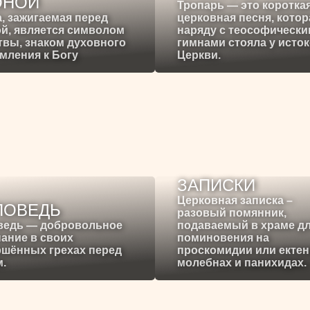
ОНОЙ
Тропарь — это коротка
, зажигаемая перед
церковная песня, котор
й, является символом
наряду с теософическ
вы, знаком духовного
гимнами стояла у исто
мления к Богу
Церкви.
ЗАПИСКИ
Церковная записка –
ПОВЕДЬ
разовый помянник,
ведь — добровольное
подаваемый в храме д
ание в своих
поминовения на
ршённых грехах перед
проскомидии или ектен
.
молебнах и панихидах.