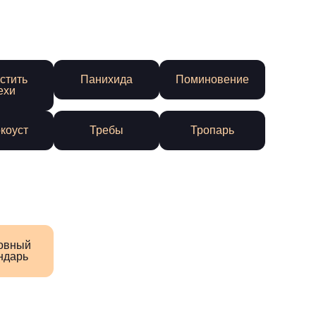
стить
Панихида
Поминовение
ехи
коуст
Требы
Тропарь
овный
ндарь