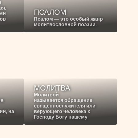
я
ая,
ПСАЛОМ
ими
ков
Псалом — это особый жанр
молитвословной поэзии.
МОЛИТВА
Молитвой
ля
называется обращение
священнослужителя или
ии, на
верующего человека к
Господу Богу нашему