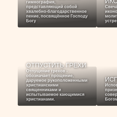
ИК
гимнография,
представляющий собой
Свеча
хвалебно-благодарственное
иконо
пение, посвящённое Господу
молит
Богу
устре
ОТПУСТИТЬ ГРЕХИ
Отпущение грехов -
обозначает прощение,
ИС
даруемое рукоположенными
христианскими
Испо
священниками и
призн
испытываемое кающимися
сове
христианами.
Богом