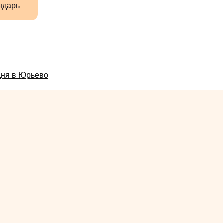
ндарь
дня в Юрьево