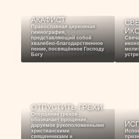
АКАФИСТ
СВЕ
Православная церковная
ИК
гимнография,
представляющий собой
Свеча
хвалебно-благодарственное
иконо
пение, посвящённое Господу
молит
Богу
устре
ОТПУСТИТЬ ГРЕХИ
Отпущение грехов -
обозначает прощение,
ИС
даруемое рукоположенными
христианскими
Испо
священниками и
призн