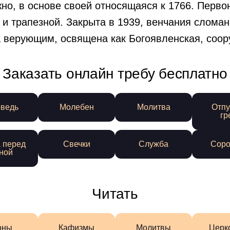
но, в основе своей относящаяся к 1766. Перв
и трапезной. Закрыта в 1939, венчания сломан
а верующим, освящена как Богоявленская, соор
Заказать онлайн требу бесплатно
ведь
Молебен
Молитва
Отпу
гр
 перед
Свечки
Служба
Соро
ной
Читать
оны
Кафизмы
Молитвы
Церк