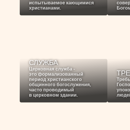
испытываемое кающимися
сове
христианами.
Богом
СЛУЖБА
Церковная служба -
ТР
это формализованный
период христианского
Требы
общинного богослужения,
Госпо
часто проводимый
упоко
в церковном здании.
людей