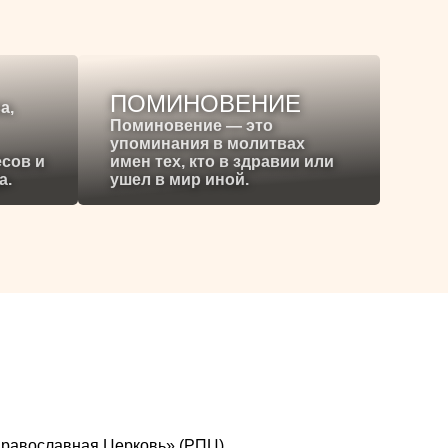
ПОМИНОВЕНИЕ
а,
Поминовение — это
упоминания в молитвах
есов и
имен тех, кто в здравии или
а.
ушел в мир иной.
я Православная Церковь» (РПЦ)