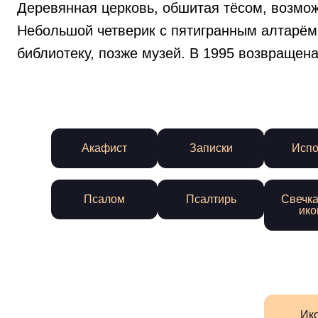
Деревянная церковь, обшитая тёсом, возмож
Небольшой четверик с пятигранным алтарём 
библиотеку, позже музей. В 1995 возвращен
Акафист
Записки
Испо
Псалом
Псалтирь
Свечка
ико
Ик