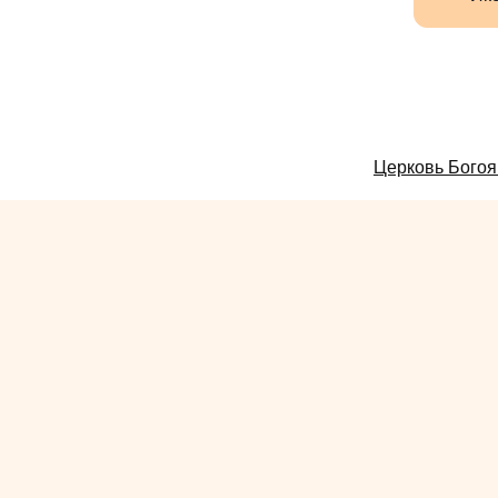
Смотрите
Церковь Богоя
также: