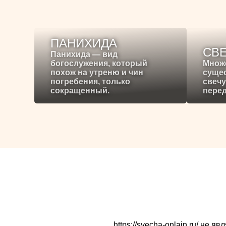
ПАНИХИДА
СВ
Панихида — вид
богослужения, который
Множ
похож на утреню и чин
сущес
погребения, только
свечу
сокращенный.
перед
https://svecha-onlain.ru/ не