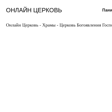
Перейти
к
ОНЛАЙН ЦЕРКОВЬ
Пани
содержанию
Онлайн Церковь
-
Храмы
-
Церковь Богоявления Госп
Г