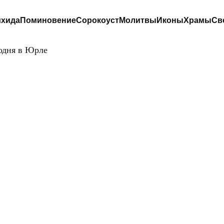
хида
Поминовение
Сорокоуст
Молитвы
Иконы
Храмы
Св
одня в Юрле
ЦЕРКОВЬ
БОГОЯВЛЕНИЯ
ОСПОДНЯ В ЮР