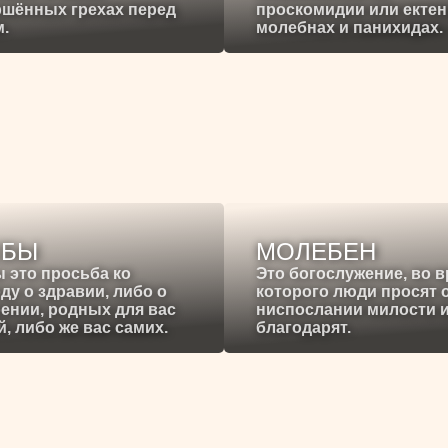
ршённых грехах перед
проскомидии или ектен
.
молебнах и панихидах.
ЕБЫ
МОЛЕБЕН
 это просьба ко
Это богослужение, во 
ду о здравии, либо о
которого люди просят 
ении, родных для вас
ниспослании милости 
, либо же вас самих.
благодарят.