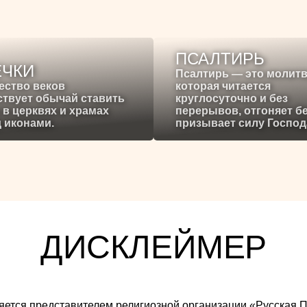
ПСАЛТИРЬ
ЕЧКИ
Псалтирь — это молитв
ество веков
которая читается
твует обычай ставить
круглосуточно и без
 в церквях и храмах
перерывов, отгоняет б
 иконами.
призывает силу Господ
ДИСКЛЕЙМЕР
 является представителем религиозной организации «Русска