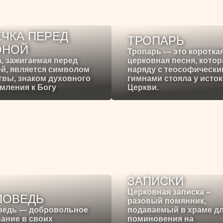
ЧКА ПЕРЕД
ТРОПАРЬ
ОНОЙ
Тропарь — это коротка
, зажигаемая перед
церковная песня, котор
й, является символом
наряду с теософическ
вы, знаком духовного
гимнами стояла у исто
мления к Богу
Церкви.
ЗАПИСКИ
Церковная записка –
ПОВЕДЬ
разовый помянник,
ведь — добровольное
подаваемый в храме д
ание в своих
поминовения на