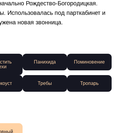
оначально Рождество-Богородицкая.
ы. Использовалась под парткабинет и
ужена новая звонница.
стить
Панихида
Поминовение
ехи
коуст
Требы
Тропарь
овный