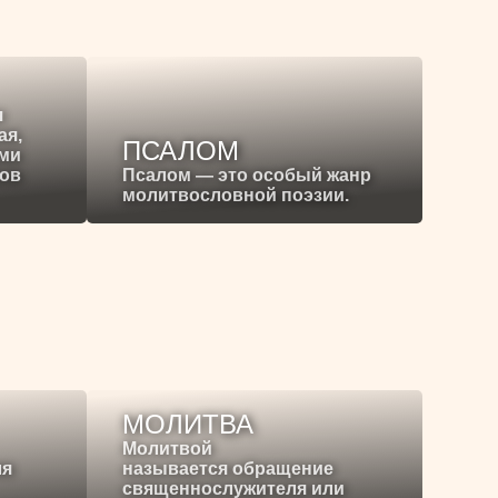
я
ая,
ПСАЛОМ
ими
ков
Псалом — это особый жанр
молитвословной поэзии.
МОЛИТВА
Молитвой
ля
называется обращение
священнослужителя или