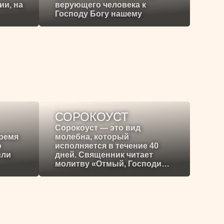
ии, на
верующего человека к
Господу Богу нашему
СОРОКОУСТ
Сорокоуст — это вид
время
молебна, который
о
исполняется в течение 40
или
дней. Священник читает
молитву «Отмый, Господи…