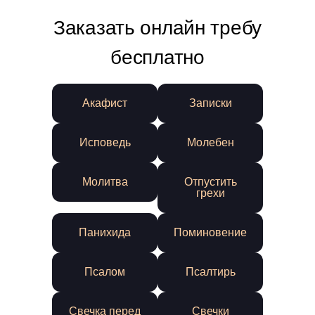
Заказать онлайн требу
бесплатно
Акафист
Записки
Исповедь
Молебен
Молитва
Отпустить
грехи
Панихида
Поминовение
Псалом
Псалтирь
Свечка перед
Свечки