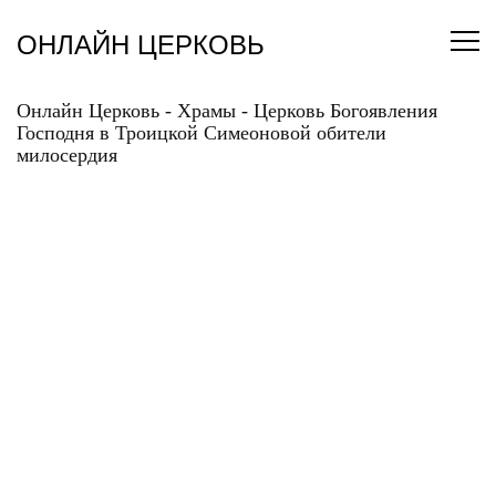
Перейти
к
ОНЛАЙН ЦЕРКОВЬ
содержанию
Онлайн Церковь
-
Храмы
-
Церковь Богоявления
Господня в Троицкой Симеоновой обители
милосердия
ЦЕРКОВЬ
БОГОЯВЛЕНИЯ
ГОСПОДНЯ В
ТРОИЦКОЙ
СИМЕОНОВОЙ
ОБИТЕЛИ