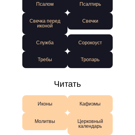
Псалом
Псалтирь
Свечка перед
Свечки
иконой
Служба
Сорокоуст
Требы
Тропарь
Читать
Иконы
Кафизмы
Молитвы
Церковный
календарь