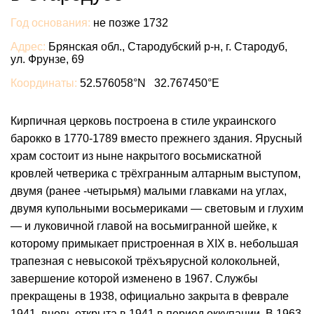
Год основания:
не позже 1732
Адрес:
Брянская обл., Стародубский р-н, г. Стародуб,
ул. Фрунзе, 69
Координаты:
52.576058°N 32.767450°E
Кирпичная церковь построена в стиле украинского
барокко в 1770-1789 вместо прежнего здания. Ярусный
храм состоит из ныне накрытого восьмискатной
кровлей четверика с трёхгранным алтарным выступом,
двумя (ранее -четырьмя) малыми главками на углах,
двумя купольными восьмериками — световым и глухим
— и луковичной главой на восьмигранной шейке, к
которому примыкает пристроенная в XIX в. небольшая
трапезная с невысокой трёхъярусной колокольней,
завершение которой изменено в 1967. Службы
прекращены в 1938, официально закрыта в феврале
1941, вновь открыта в 1941 в период оккупации. В 1963