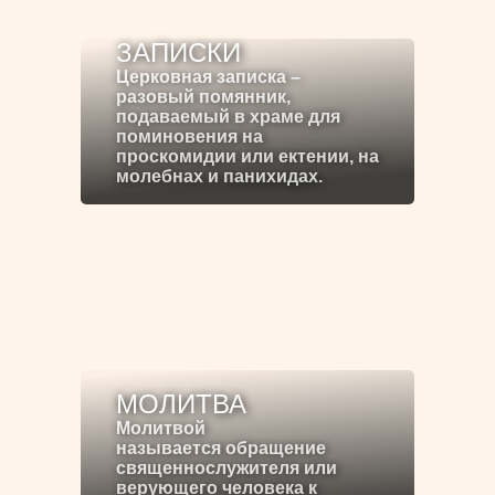
ЗАПИСКИ
Церковная записка –
разовый помянник,
подаваемый в храме для
поминовения на
проскомидии или ектении, на
молебнах и панихидах.
МОЛИТВА
Молитвой
называется обращение
священнослужителя или
верующего человека к