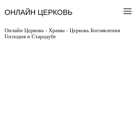
Перейти
к
ОНЛАЙН ЦЕРКОВЬ
содержанию
Онлайн Церковь
-
Храмы
-
Церковь Богоявления
Господня в Стародубе
ЦЕРКОВЬ
БОГОЯВЛЕНИЯ
ГОСПОДНЯ В
СТАРОДУБЕ