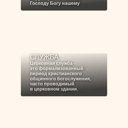
Господу Богу нашему
СЛУЖБА
Церковная служба -
это формализованный
период христианского
общинного богослужения,
часто проводимый
в церковном здании.