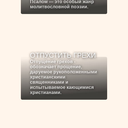
Псалом — это особый жанр
молитвословной поэзии.
ОТПУСТИТЬ ГРЕХИ
Отпущение грехов -
обозначает прощение,
даруемое рукоположенными
христианскими
священниками и
испытываемое кающимися
христианами.