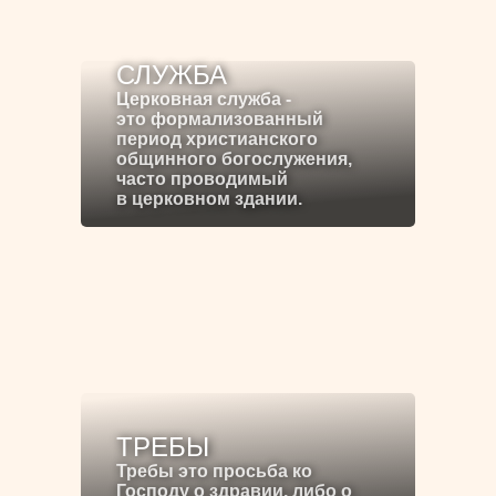
СЛУЖБА
Церковная служба -
это формализованный
период христианского
общинного богослужения,
часто проводимый
в церковном здании.
ТРЕБЫ
Требы это просьба ко
Господу о здравии, либо о