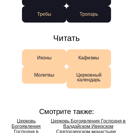
Требы
Тропарь
Читать
Иконы
Кафизмы
Молитвы
Церковный
календарь
Смотрите также:
Смотрите
Церковь
Церковь Богоявления Господня в
Богоявления
Валдайском Иверском
также:
Господня в
Святоозерском монастыре