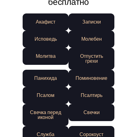
бесплатно
Акафист
Записки
Исповедь
Молебен
Молитва
Отпустить
грехи
Панихида
Поминовение
Псалом
Псалтирь
Свечка перед
Свечки
иконой
Служба
Сорокоуст