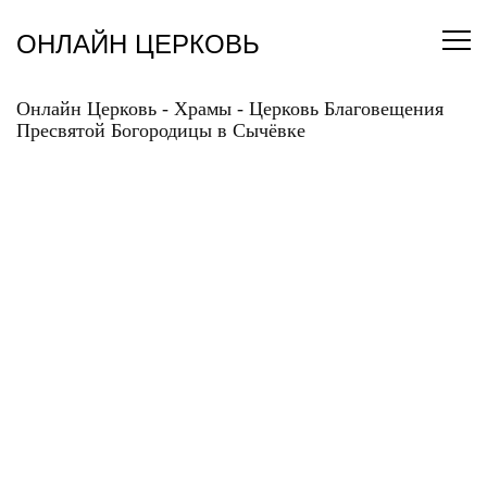
Перейти
к
ОНЛАЙН ЦЕРКОВЬ
содержанию
Онлайн Церковь
-
Храмы
-
Церковь Благовещения
Пресвятой Богородицы в Сычёвке
ЦЕРКОВЬ
БЛАГОВЕЩЕНИЯ
ПРЕСВЯТОЙ
БОГОРОДИЦЫ В
СЫЧЁВКЕ