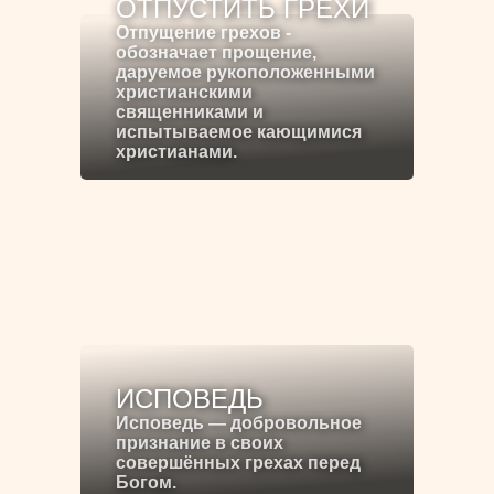
ОТПУСТИТЬ ГРЕХИ
Отпущение грехов -
обозначает прощение,
даруемое рукоположенными
христианскими
священниками и
испытываемое кающимися
христианами.
ИСПОВЕДЬ
Исповедь — добровольное
признание в своих
совершённых грехах перед
Богом.