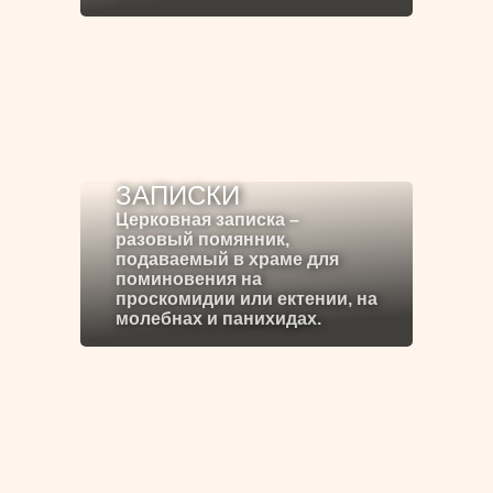
ЗАПИСКИ
Церковная записка –
разовый помянник,
подаваемый в храме для
поминовения на
проскомидии или ектении, на
молебнах и панихидах.