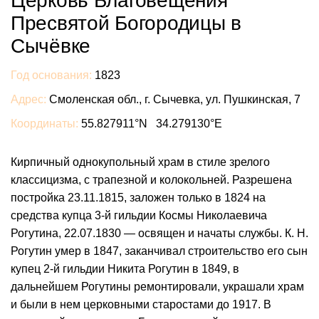
Церковь Благовещения
Пресвятой Богородицы в
Сычёвке
Год основания:
1823
Адрес:
Смоленская обл., г. Сычевка, ул. Пушкинская, 7
Координаты:
55.827911°N 34.279130°E
Кирпичный однокупольный храм в стиле зрелого
классицизма, с трапезной и колокольней. Разрешена
постройка 23.11.1815, заложен только в 1824 на
средства купца 3-й гильдии Космы Николаевича
Рогутина, 22.07.1830 — освящен и начаты службы. К. Н.
Рогутин умер в 1847, заканчивал строительство его сын
купец 2-й гильдии Никита Рогутин в 1849, в
дальнейшем Рогутины ремонтировали, украшали храм
и были в нем церковными старостами до 1917. В