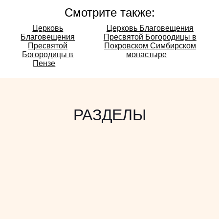
Смотрите также:
Смотрите
Церковь
Церковь Благовещения
Благовещения
Пресвятой Богородицы в
также:
Пресвятой
Покровском Симбирском
Богородицы в
монастыре
Пензе
РАЗДЕЛЫ