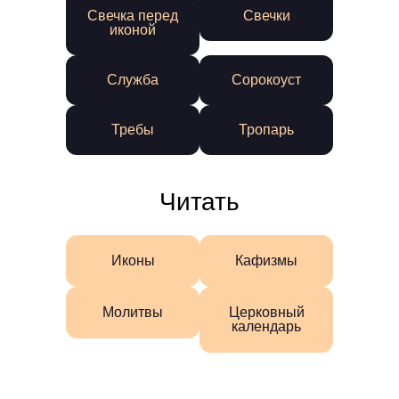
Свечка перед
Свечки
иконой
Служба
Сорокоуст
Требы
Тропарь
Читать
Иконы
Кафизмы
Молитвы
Церковный
календарь