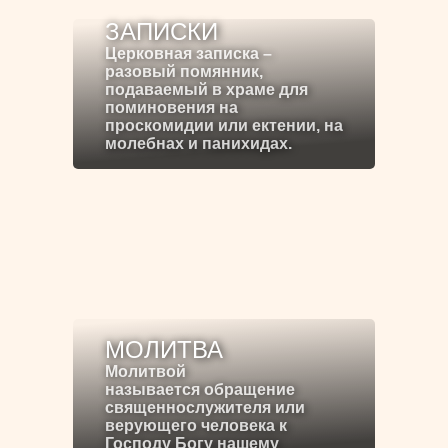
ЗАПИСКИ
Церковная записка –
разовый помянник,
подаваемый в храме для
поминовения на
проскомидии или ектении, на
молебнах и панихидах.
МОЛИТВА
Молитвой
называется обращение
священнослужителя или
верующего человека к
Господу Богу нашему