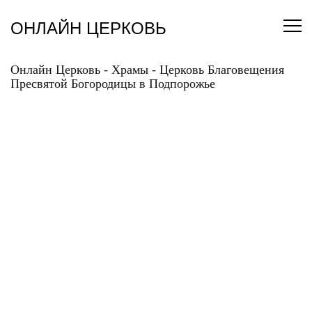
Перейти
к
ОНЛАЙН ЦЕРКОВЬ
содержанию
Онлайн Церковь
-
Храмы
-
Церковь Благовещения
Пресвятой Богородицы в Подпорожье
ЦЕРКОВЬ
БЛАГОВЕЩЕНИЯ
ПРЕСВЯТОЙ
БОГОРОДИЦЫ В
ПОДПОРОЖЬЕ