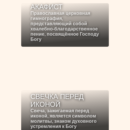
АКАФИСТ
Православная церковная
гимнография,
представляющий собой
хвалебно-благодарственное
пение, посвящённое Господу
Богу
СВЕЧКА ПЕРЕД
ИКОНОЙ
Свеча, зажигаемая перед
иконой, является символом
молитвы, знаком духовного
устремления к Богу