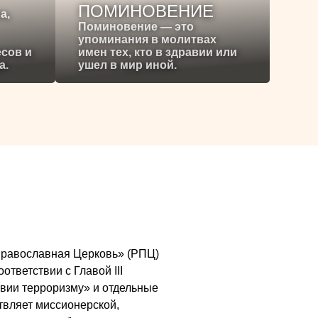
ПОМИНОВЕНИЕ
а,
Поминовение — это
упоминания в молитвах
есов и
имен тех, кто в здравии или
а.
ушел в мир иной.
я Православная Церковь» (РПЦ)
ответствии с Главой III
вии терроризму» и отдельные
ствляет миссионерской,