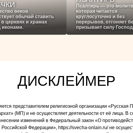
ЕЧКИ
Псалтирь — это молитв
ество веков
которая читается
твует обычай ставить
круглосуточно и без
 в церквях и храмах
перерывов, отгоняет б
 иконами.
призывает силу Господ
ДИСКЛЕЙМЕР
 является представителем религиозной организации «Русска
ат» (МП) и не осуществляет деятельности от её лица. В со
внесении изменений в Федеральный закон «О противодейст
Российской Федерации», https://svecha-onlain.ru/ не осуще