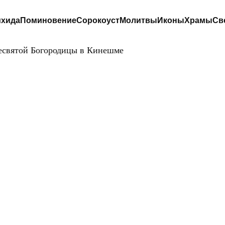
хида
Поминовение
Сорокоуст
Молитвы
Иконы
Храмы
Св
есвятой Богородицы в Кинешме
ЦЕРКОВЬ
БЛАГОВЕЩЕНИ
ПРЕСВЯТОЙ
БОГОРОДИЦЫ 
КИНЕШМЕ