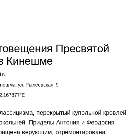
говещения Пресвятой
в Кинешме
 в.
Кинешма, ул. Рылеевская, 9
2.167877°E
 классицизма, перекрытый купольной кровлей
локольней. Приделы Антония и Феодосия
звращена верующим, отремонтирована.