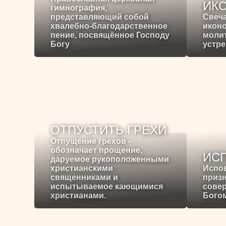
ИК
гимнография,
представляющий собой
Свеча
хвалебно-благодарственное
иконо
пение, посвящённое Господу
молит
Богу
устре
ОТПУСТИТЬ ГРЕХИ
Отпущение грехов -
обозначает прощение,
ИС
даруемое рукоположенными
христианскими
Испо
священниками и
призн
испытываемое кающимися
сове
христианами.
Богом