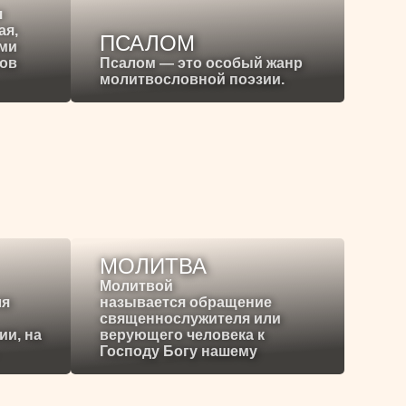
я
ая,
ПСАЛОМ
ими
ков
Псалом — это особый жанр
молитвословной поэзии.
МОЛИТВА
Молитвой
ля
называется обращение
священнослужителя или
ии, на
верующего человека к
Господу Богу нашему