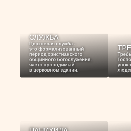
СЛУЖБА
Церковная служба -
ТР
это формализованный
период христианского
Требы
общинного богослужения,
Госпо
часто проводимый
упоко
в церковном здании.
людей
ПАНИХИДА