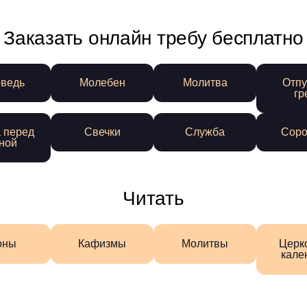
Заказать онлайн требу бесплатно
ведь
Молебен
Молитва
Отпу
гр
 перед
Свечки
Служба
Соро
ной
Читать
оны
Кафизмы
Молитвы
Церк
кале