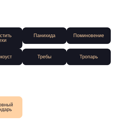
стить
Панихида
Поминовение
ехи
коуст
Требы
Тропарь
овный
ндарь