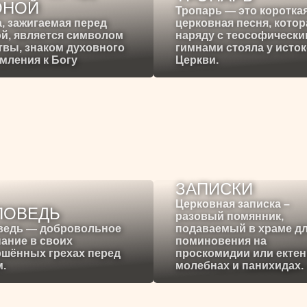
ОНОЙ
Тропарь — это коротка
, зажигаемая перед
церковная песня, котор
й, является символом
наряду с теософическ
вы, знаком духовного
гимнами стояла у исто
мления к Богу
Церкви.
ЗАПИСКИ
Церковная записка –
ПОВЕДЬ
разовый помянник,
ведь — добровольное
подаваемый в храме д
ание в своих
поминовения на
ршённых грехах перед
проскомидии или ектен
.
молебнах и панихидах.