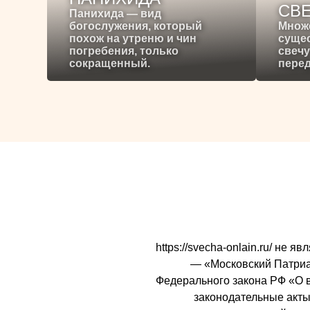
СВ
Панихида — вид
богослужения, который
Множ
похож на утреню и чин
сущес
погребения, только
свечу
сокращенный.
перед
https://svecha-onlain.ru/ не
— «Московский Патриарх
Федерального закона РФ «О 
законодательные акты 