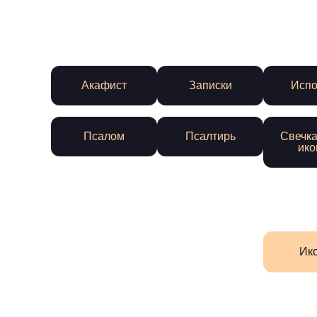
Акафист
Записки
Испо
Псалом
Псалтирь
Свечка
ико
Ик