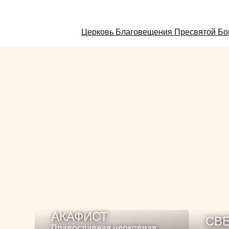
Смотрите
Церковь Благовещения Пресвятой Бо
также:
АКАФИСТ
СВЕ
Православная церковная