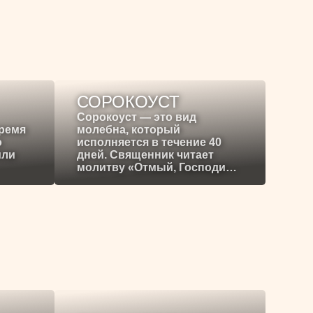
СОРОКОУСТ
Сорокоуст — это вид
время
молебна, который
о
исполняется в течение 40
или
дней. Священник читает
молитву «Отмый, Господи…