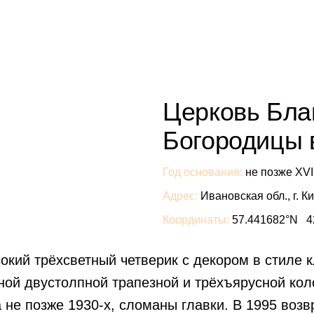
Церковь Бла
Богородицы 
Год основания:
не позже XVII
Адрес:
Ивановская обл., г. 
Координаты:
57.441682°N 4
сокий трёхсветный четверик с декором в стиле
ной двустолпной трапезной и трёхъярусной ко
 не позже 1930-х, сломаны главки. В 1995 во