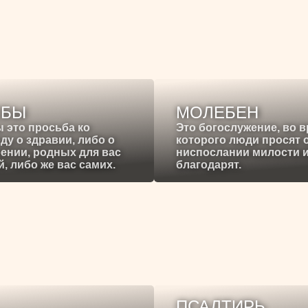
ЕБЫ
МОЛЕБЕН
 это просьба ко
Это богослужение, во 
ду о здравии, либо о
которого люди просят 
ении, родных для вас
ниспослании милости 
, либо же вас самих.
благодарят.
ПСАЛТИРЬ