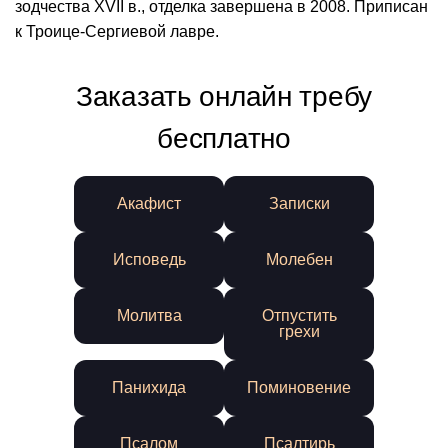
зодчества XVII в., отделка завершена в 2008. Приписан
к Троице-Сергиевой лавре.
Заказать онлайн требу
бесплатно
Акафист
Записки
Исповедь
Молебен
Молитва
Отпустить
грехи
Панихида
Поминовение
Псалом
Псалтирь