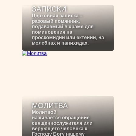
ЗАПИСКИ
Церковная записка –
разовый помянник,
подаваемый в храме для
поминовения на
проскомидии или ектении, на
молебнах и панихидах.
МОЛИТВА
Молитвой
называется обращение
священнослужителя или
верующего человека к
Господу Богу нашему