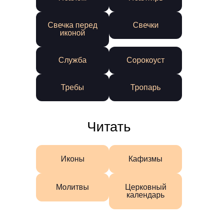
Свечка перед
Свечки
иконой
Служба
Сорокоуст
Требы
Тропарь
Читать
Иконы
Кафизмы
Молитвы
Церковный
календарь