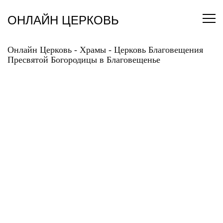
Перейти
к
ОНЛАЙН ЦЕРКОВЬ
содержанию
Онлайн Церковь
-
Храмы
-
Церковь Благовещения
Пресвятой Богородицы в Благовещенье
ЦЕРКОВЬ
БЛАГОВЕЩЕНИЯ
ПРЕСВЯТОЙ
БОГОРОДИЦЫ В
БЛАГОВЕЩЕНЬЕ