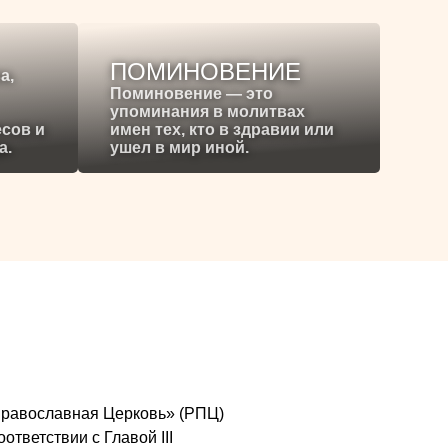
ПОМИНОВЕНИЕ
а,
Поминовение — это
упоминания в молитвах
есов и
имен тех, кто в здравии или
а.
ушел в мир иной.
я Православная Церковь» (РПЦ)
ответствии с Главой III