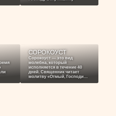
СОРОКОУСТ
Сорокоуст — это вид
время
молебна, который
о
исполняется в течение 40
или
дней. Священник читает
молитву «Отмый, Господи…