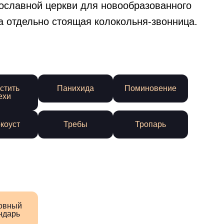
вославной церкви для новообразованного
а отдельно стоящая колокольня-звонница.
стить
Панихида
Поминовение
ехи
коуст
Требы
Тропарь
овный
ндарь