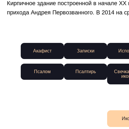
Кирпичное здание построенной в начале XX 
прихода Андрея Первозванного. В 2014 на с
Акафист
Записки
Испо
Псалом
Псалтирь
Свечка
ико
Ик