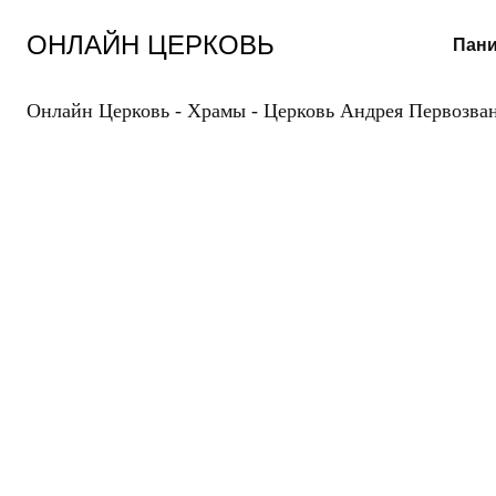
Перейти
к
ОНЛАЙН ЦЕРКОВЬ
Пани
содержанию
Онлайн Церковь
-
Храмы
-
Церковь Андрея Первозван
П