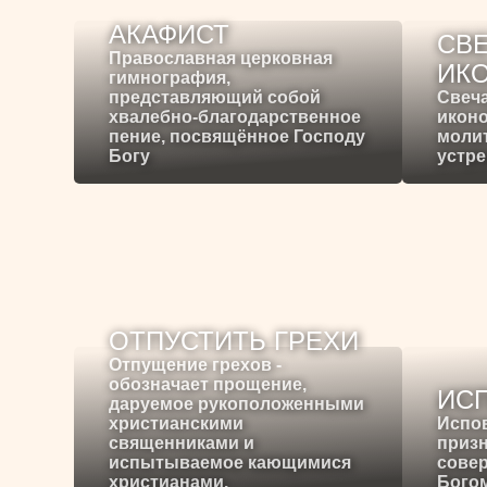
АКАФИСТ
СВЕ
Православная церковная
ИК
гимнография,
представляющий собой
Свеча
хвалебно-благодарственное
иконо
пение, посвящённое Господу
молит
Богу
устре
ОТПУСТИТЬ ГРЕХИ
Отпущение грехов -
обозначает прощение,
ИС
даруемое рукоположенными
христианскими
Испо
священниками и
призн
испытываемое кающимися
сове
христианами.
Богом