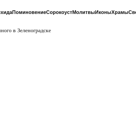
хида
Поминовение
Сорокоуст
Молитвы
Иконы
Храмы
Св
ного в Зеленоградске
ЦЕРКОВЬ АНДРЕ
ЕРВОЗВАННОГО
ЗЕЛЕНОГРАДСК