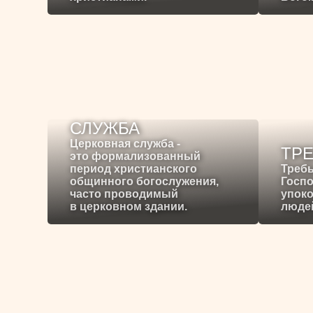
СЛУЖБА
Церковная служба -
ТР
это формализованный
период христианского
Требы
общинного богослужения,
Госпо
часто проводимый
упоко
в церковном здании.
людей