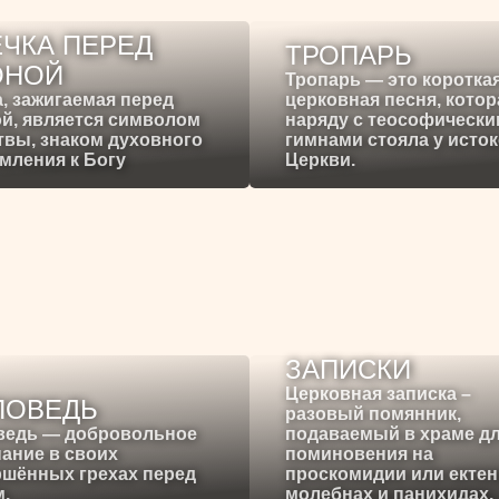
ЧКА ПЕРЕД
ТРОПАРЬ
ОНОЙ
Тропарь — это коротка
, зажигаемая перед
церковная песня, котор
й, является символом
наряду с теософическ
вы, знаком духовного
гимнами стояла у исто
мления к Богу
Церкви.
ЗАПИСКИ
Церковная записка –
ПОВЕДЬ
разовый помянник,
ведь — добровольное
подаваемый в храме д
ание в своих
поминовения на
ршённых грехах перед
проскомидии или ектен
.
молебнах и панихидах.