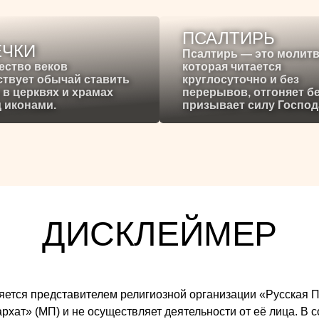
ПСАЛТИРЬ
ЕЧКИ
Псалтирь — это молитв
ество веков
которая читается
твует обычай ставить
круглосуточно и без
 в церквях и храмах
перерывов, отгоняет б
 иконами.
призывает силу Господ
ДИСКЛЕЙМЕР
 является представителем религиозной организации «Русска
ат» (МП) и не осуществляет деятельности от её лица. В со