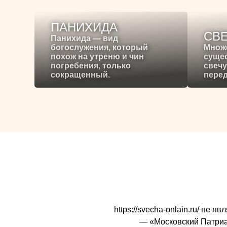
ПАНИХИДА
СВ
Панихида — вид
богослужения, который
Множ
похож на утреню и чин
сущес
погребения, только
свечу
сокращенный.
перед
https://svecha-onlain.ru/ не
— «Московский Патриарх