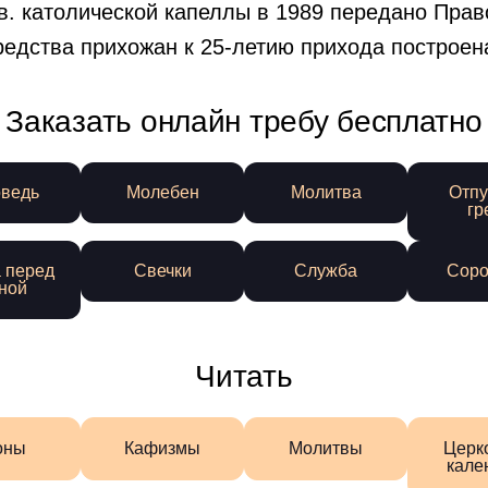
в. католической капеллы в 1989 передано Пра
редства прихожан к 25-летию прихода построен
Заказать онлайн требу бесплатно
ведь
Молебен
Молитва
Отпу
гр
 перед
Свечки
Служба
Соро
ной
Читать
оны
Кафизмы
Молитвы
Церк
кале