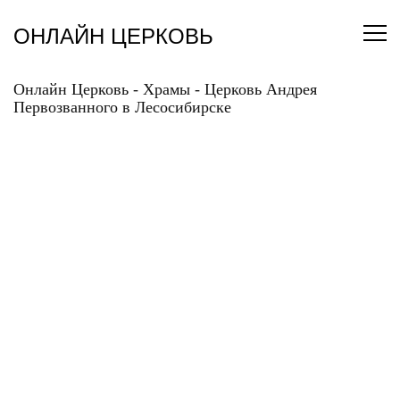
Перейти
к
ОНЛАЙН ЦЕРКОВЬ
содержанию
Онлайн Церковь
-
Храмы
-
Церковь Андрея
Первозванного в Лесосибирске
ЦЕРКОВЬ АНДРЕЯ
ПЕРВОЗВАННОГО В
ЛЕСОСИБИРСКЕ