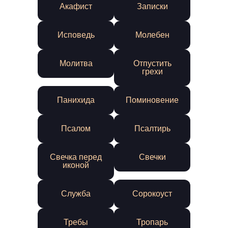
Акафист
Записки
Исповедь
Молебен
Молитва
Отпустить
грехи
Панихида
Поминовение
Псалом
Псалтирь
Свечка перед
Свечки
иконой
Служба
Сорокоуст
Требы
Тропарь