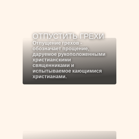
ОТПУСТИТЬ ГРЕХИ
Отпущение грехов -
обозначает прощение,
даруемое рукоположенными
христианскими
священниками и
испытываемое кающимися
христианами.