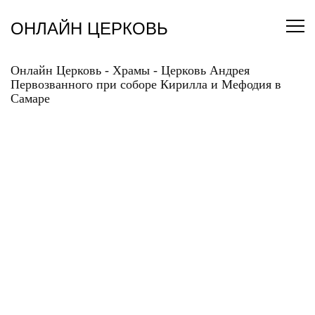
Перейти
к
ОНЛАЙН ЦЕРКОВЬ
содержанию
Онлайн Церковь
-
Храмы
-
Церковь Андрея
Первозванного при соборе Кирилла и Мефодия в
Самаре
ЦЕРКОВЬ АНДРЕЯ
ПЕРВОЗВАННОГО ПРИ
СОБОРЕ КИРИЛЛА И
МЕФОДИЯ В САМАРЕ