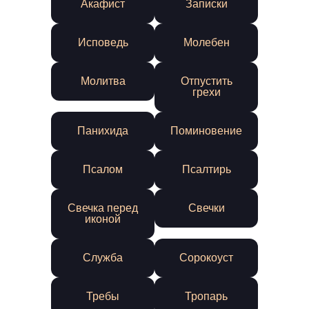
Акафист
Записки
Исповедь
Молебен
Молитва
Отпустить
грехи
Панихида
Поминовение
Псалом
Псалтирь
Свечка перед
Свечки
иконой
Служба
Сорокоуст
Требы
Тропарь