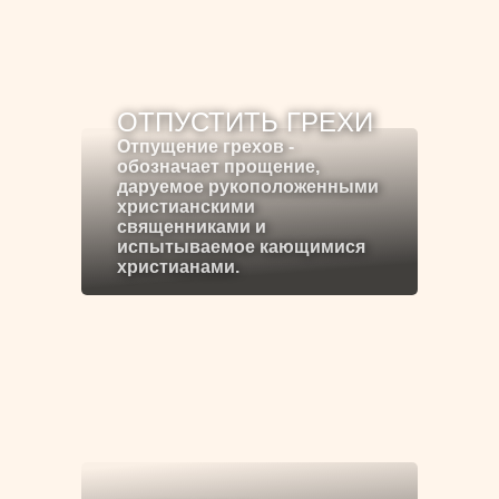
ОТПУСТИТЬ ГРЕХИ
Отпущение грехов -
обозначает прощение,
даруемое рукоположенными
христианскими
священниками и
испытываемое кающимися
христианами.