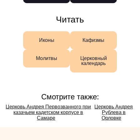
Читать
Иконы
Кафизмы
Молитвы
Церковный
календарь
Смотрите также:
Смотрите
Церковь Андрея Первозванного при
Церковь Андрея
казачьем кадетском корпусе в
Рублева в
также:
Самаре
Орловке