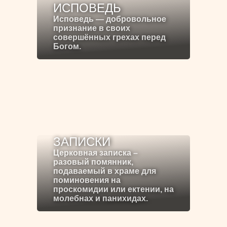
ИСПОВЕДЬ
Исповедь — добровольное
признание в своих
совершённых грехах перед
Богом.
ЗАПИСКИ
Церковная записка –
разовый помянник,
подаваемый в храме для
поминовения на
проскомидии или ектении, на
молебнах и панихидах.