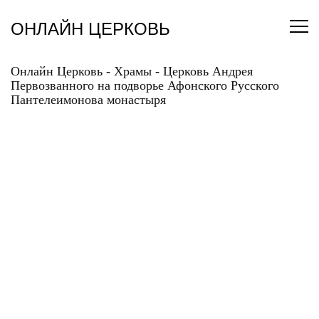
Перейти
к
ОНЛАЙН ЦЕРКОВЬ
содержанию
Онлайн Церковь
-
Храмы
-
Церковь Андрея
Первозванного на подворье Афонского Русского
Пантелеимонова монастыря
ЦЕРКОВЬ АНДРЕЯ
ПЕРВОЗВАННОГО НА
ПОДВОРЬЕ
АФОНСКОГО
РУССКОГО
ПАНТЕЛЕИМОНОВА