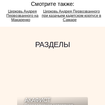
Смотрите также:
Смотрите
Церковь Андрея
Церковь Андрея Первозванного
Первозванного на
при казачьем кадетском корпусе в
также:
Макаренко
Самаре
РАЗДЕЛЫ
АКАФИСТ