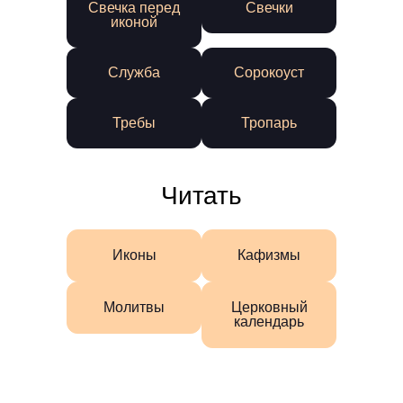
Свечка перед
Свечки
иконой
Служба
Сорокоуст
Требы
Тропарь
Читать
Иконы
Кафизмы
Молитвы
Церковный
календарь