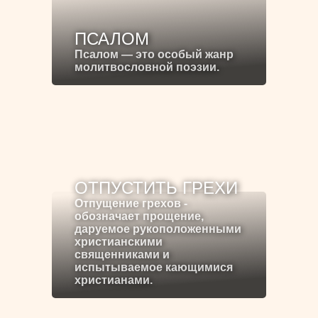
ПСАЛОМ
Псалом — это особый жанр
молитвословной поэзии.
ОТПУСТИТЬ ГРЕХИ
Отпущение грехов -
обозначает прощение,
даруемое рукоположенными
христианскими
священниками и
испытываемое кающимися
христианами.