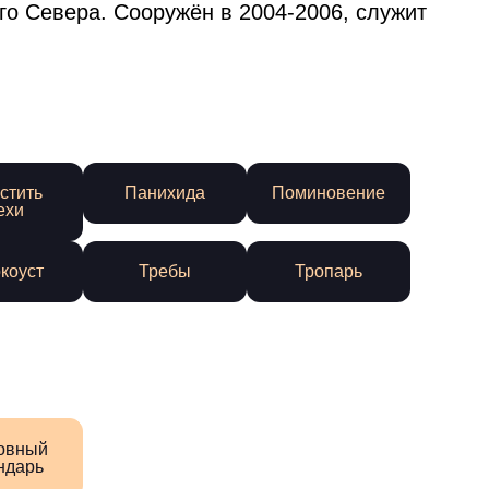
го Севера. Сооружён в 2004-2006, служит
стить
Панихида
Поминовение
ехи
коуст
Требы
Тропарь
овный
ндарь