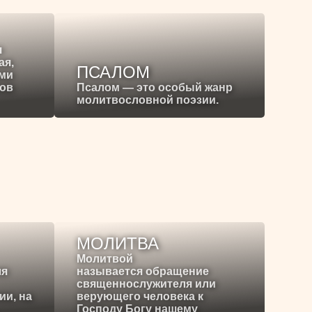
я
ая,
ПСАЛОМ
ими
ков
Псалом — это особый жанр
молитвословной поэзии.
МОЛИТВА
Молитвой
ля
называется обращение
священнослужителя или
ии, на
верующего человека к
Господу Богу нашему