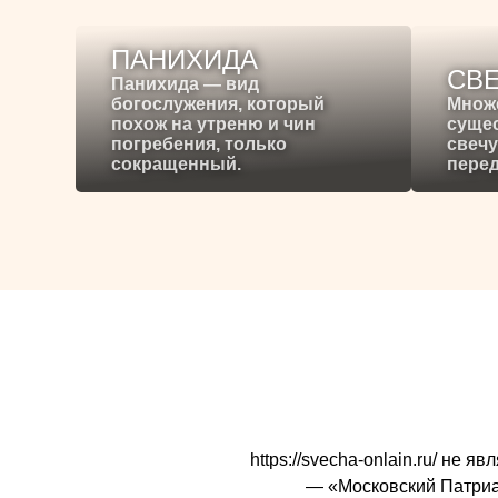
ПАНИХИДА
СВ
Панихида — вид
богослужения, который
Множ
похож на утреню и чин
сущес
погребения, только
свечу
сокращенный.
перед
https://svecha-onlain.ru/ не
— «Московский Патриарх