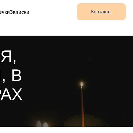
Контакты
ечки
Записки
Я,
, В
РАХ