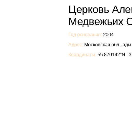
Церковь Алек
Медвежьих 
Год основания:
2004
Адрес:
Московская обл., адм
Координаты:
55.870142°N 3