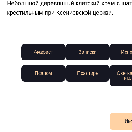
Небольшой деревянный клетский храм с шатр
крестильным при Ксениевской церкви.
Акафист
Записки
Испо
Псалом
Псалтирь
Свечка
ико
Ик