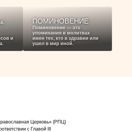
ПОМИНОВЕНИЕ
а,
Поминовение — это
упоминания в молитвах
есов и
имен тех, кто в здравии или
а.
ушел в мир иной.
я Православная Церковь» (РПЦ)
ответствии с Главой III