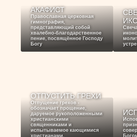
АКАФИСТ
СВЕ
Православная церковная
ИК
гимнография,
представляющий собой
Свеча
хвалебно-благодарственное
иконо
пение, посвящённое Господу
молит
Богу
устре
ОТПУСТИТЬ ГРЕХИ
Отпущение грехов -
обозначает прощение,
ИС
даруемое рукоположенными
христианскими
Испо
священниками и
призн
испытываемое кающимися
сове
христианами.
Богом