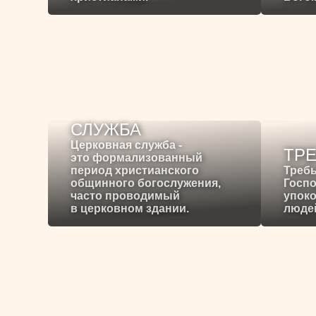
СЛУЖБА
Церковная служба -
ТР
это формализованный
период христианского
Требы
общинного богослужения,
Госпо
часто проводимый
упоко
в церковном здании.
людей