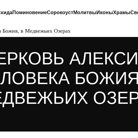
хида
Поминовение
Сорокоуст
Молитвы
Иконы
Храмы
Св
а Божия, в Медвежьих Озерах
ЕРКОВЬ АЛЕКСИ
ЛОВЕКА БОЖИЯ
ДВЕЖЬИХ ОЗЕ