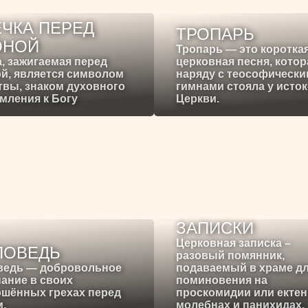
ЧКА ПЕРЕД
ТРОПАРЬ
ОНОЙ
Тропарь — это коротка
, зажигаемая перед
церковная песня, котор
й, является символом
наряду с теософическ
вы, знаком духовного
гимнами стояла у исто
мления к Богу
Церкви.
ЗАПИСКИ
Церковная записка –
ПОВЕДЬ
разовый помянник,
ведь — добровольное
подаваемый в храме д
ание в своих
поминовения на
ршённых грехах перед
проскомидии или ектен
.
молебнах и панихидах.