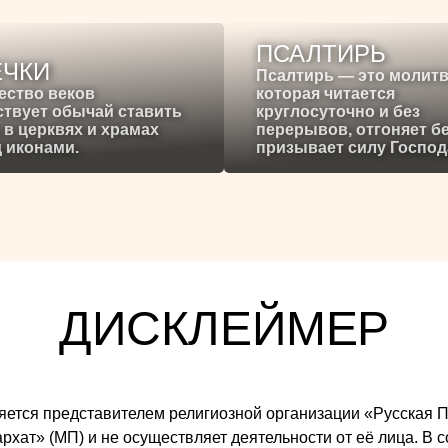
ПСАЛТИРЬ
ЕЧКИ
Псалтирь — это молитв
ество веков
которая читается
твует обычай ставить
круглосуточно и без
 в церквях и храмах
перерывов, отгоняет б
 иконами.
призывает силу Господ
ДИСКЛЕЙМЕР
 является представителем религиозной организации «Русска
ат» (МП) и не осуществляет деятельности от её лица. В со