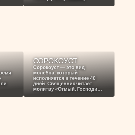
СОРОКОУСТ
Сорокоуст — это вид
время
молебна, который
о
исполняется в течение 40
или
дней. Священник читает
молитву «Отмый, Господи…