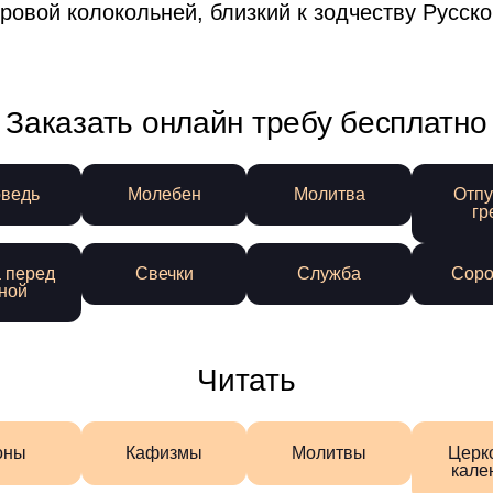
овой колокольней, близкий к зодчеству Русско
Заказать онлайн требу бесплатно
ведь
Молебен
Молитва
Отпу
гр
 перед
Свечки
Служба
Соро
ной
Читать
оны
Кафизмы
Молитвы
Церк
кале