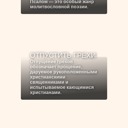
Псалом — это особый жанр
молитвословной поэзии.
ОТПУСТИТЬ ГРЕХИ
Отпущение грехов -
обозначает прощение,
даруемое рукоположенными
христианскими
священниками и
испытываемое кающимися
христианами.