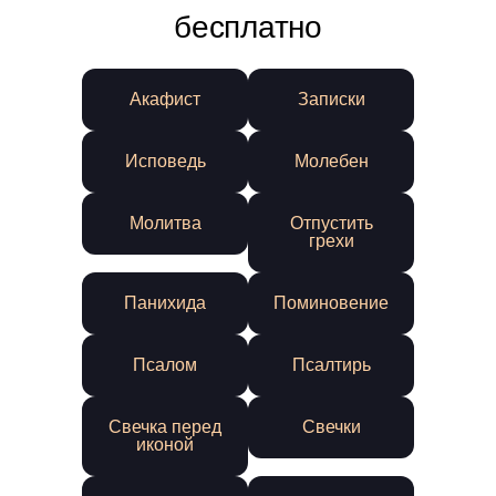
бесплатно
Акафист
Записки
Исповедь
Молебен
Молитва
Отпустить
грехи
Панихида
Поминовение
Псалом
Псалтирь
Свечка перед
Свечки
иконой