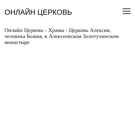
Перейти
к
ОНЛАЙН ЦЕРКОВЬ
содержанию
Онлайн Церковь
-
Храмы
-
Церковь Алексия,
человека Божия, в Алексеевском Золотухинском
монастыре
ЦЕРКОВЬ АЛЕКСИЯ,
ЧЕЛОВЕКА БОЖИЯ, В
АЛЕКСЕЕВСКОМ
ЗОЛОТУХИНСКОМ
МОНАСТЫРЕ