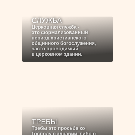
СЛУЖБА
Церковная служба -
это формализованный
период христианского
общинного богослужения,
часто проводимый
в церковном здании.
ТРЕБЫ
Требы это просьба ко
Господу о здравии, либо о