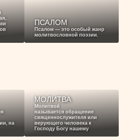
я
ая,
ПСАЛОМ
ими
ков
Псалом — это особый жанр
молитвословной поэзии.
МОЛИТВА
Молитвой
ля
называется обращение
священнослужителя или
ии, на
верующего человека к
Господу Богу нашему