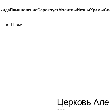
хида
Поминовение
Сорокоуст
Молитвы
Иконы
Храмы
Св
ича в Шарье
ЕРКОВЬ АЛЕКС
САРЕВИЧА В ША
Церковь Але