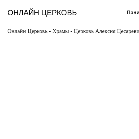
Перейти
к
ОНЛАЙН ЦЕРКОВЬ
Пани
содержанию
Онлайн Церковь
-
Храмы
-
Церковь Алексия Цесарев
Ц
ЦЕ