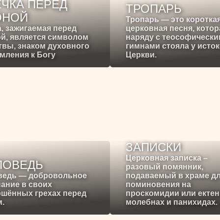
ЧКА ПЕРЕД
ТРОПАРЬ
ОНОЙ
Тропарь — это коротка
, зажигаемая перед
церковная песня, котор
й, является символом
наряду с теософическ
вы, знаком духовного
гимнами стояла у исто
мления к Богу
Церкви.
ЗАПИСКИ
Церковная записка –
ПОВЕДЬ
разовый помянник,
ведь — добровольное
подаваемый в храме д
ание в своих
поминовения на
ршённых грехах перед
проскомидии или ектен
.
молебнах и панихидах.