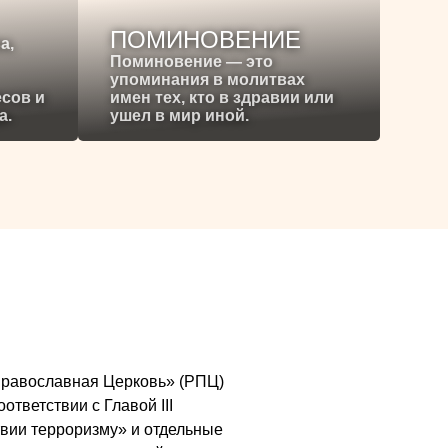
ПОМИНОВЕНИЕ
а,
Поминовение — это
упоминания в молитвах
есов и
имен тех, кто в здравии или
а.
ушел в мир иной.
я Православная Церковь» (РПЦ)
ответствии с Главой III
вии терроризму» и отдельные