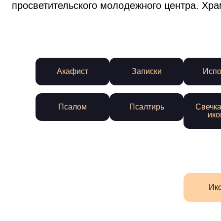
просветительского молодежного центра. Хра
Акафист
Записки
Испо
Псалом
Псалтирь
Свечка
ико
Ик