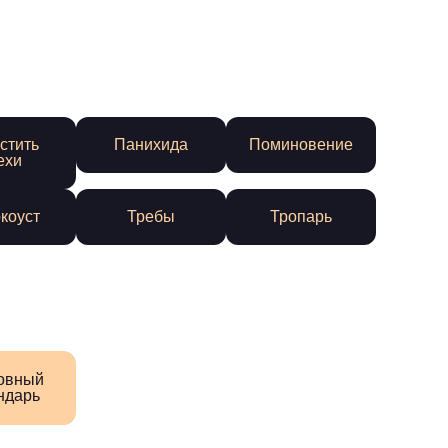
стить
Панихида
Поминовение
ехи
коуст
Требы
Тропарь
овный
ндарь