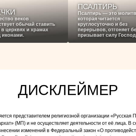
ПСАЛТИРЬ
ЕЧКИ
Псалтирь — это молитв
ество веков
которая читается
твует обычай ставить
круглосуточно и без
 в церквях и храмах
перерывов, отгоняет б
 иконами.
призывает силу Господ
ДИСКЛЕЙМЕР
 является представителем религиозной организации «Русска
ат» (МП) и не осуществляет деятельности от её лица. В со
внесении изменений в Федеральный закон «О противодейст