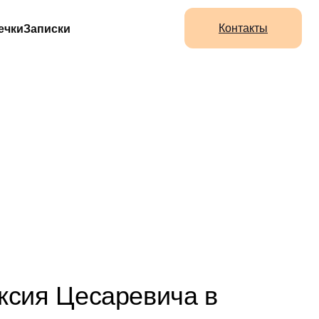
Контакты
ечки
Записки
ИЯ
РЬЕ
ксия Цесаревича в