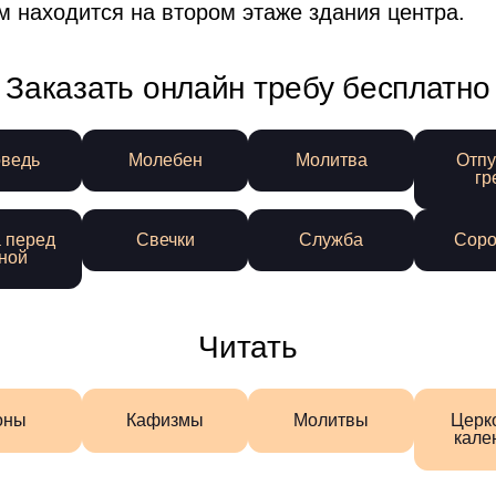
м находится на втором этаже здания центра.
Заказать онлайн требу бесплатно
ведь
Молебен
Молитва
Отпу
гр
 перед
Свечки
Служба
Соро
ной
Читать
оны
Кафизмы
Молитвы
Церк
кале