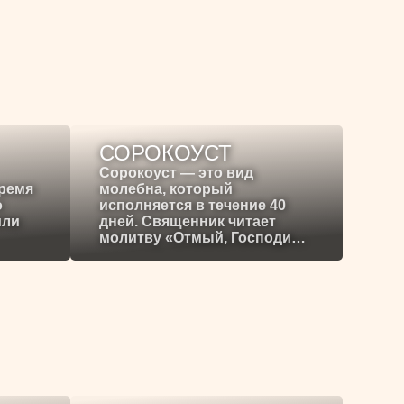
СОРОКОУСТ
Сорокоуст — это вид
время
молебна, который
о
исполняется в течение 40
или
дней. Священник читает
молитву «Отмый, Господи…