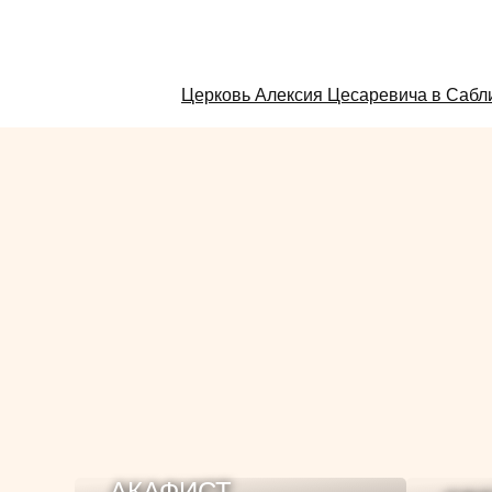
Смотрите
Церковь Алексия Цесаревича в Сабл
также:
АКАФИСТ