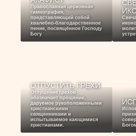
СВЕ
Православная церковная
ИК
гимнография,
представляющий собой
Свеча
хвалебно-благодарственное
иконо
пение, посвящённое Господу
молит
Богу
устре
ОТПУСТИТЬ ГРЕХИ
Отпущение грехов -
обозначает прощение,
ИС
даруемое рукоположенными
христианскими
Испо
священниками и
призн
испытываемое кающимися
сове
христианами.
Богом