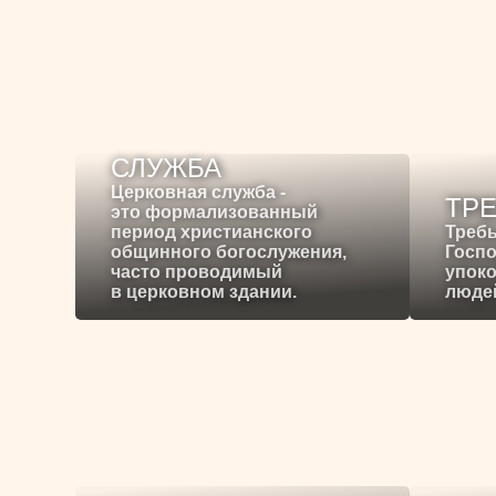
СЛУЖБА
Церковная служба -
ТР
это формализованный
период христианского
Требы
общинного богослужения,
Госпо
часто проводимый
упоко
в церковном здании.
людей