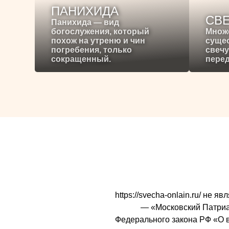
ПАНИХИДА
СВ
Панихида — вид
богослужения, который
Множ
похож на утреню и чин
сущес
погребения, только
свечу
сокращенный.
перед
https://svecha-onlain.ru/ не
— «Московский Патриарх
Федерального закона РФ «О 