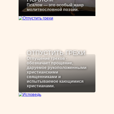
Псалом — это особый жанр
молитвословной поэзии.
ОТПУСТИТЬ ГРЕХИ
Отпущение грехов -
обозначает прощение,
даруемое рукоположенными
христианскими
священниками и
испытываемое кающимися
христианами.