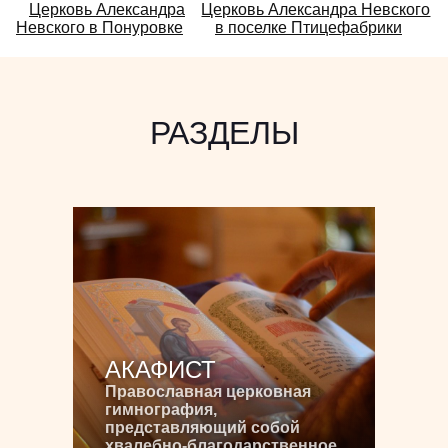
Смотрите
Церковь Александра
Церковь Александра Невского
Невского в Понуровке
в поселке Птицефабрики
также:
РАЗДЕЛЫ
АКАФИСТ
Православная церковная
гимнография,
представляющий собой
хвалебно-благодарственное