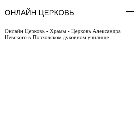
Перейти
к
ОНЛАЙН ЦЕРКОВЬ
содержанию
Онлайн Церковь
-
Храмы
-
Церковь Александра
Невского в Порховском духовном училище
ЦЕРКОВЬ
АЛЕКСАНДРА
НЕВСКОГО В
ПОРХОВСКОМ
ДУХОВНОМ УЧИЛИЩЕ