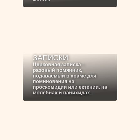
ЗАПИСКИ
Церковная записка –
разовый помянник,
подаваемый в храме для
поминовения на
проскомидии или ектении, на
молебнах и панихидах.