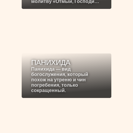
молитву «Отмый, Господи…
ПАНИХИДА
Панихида — вид
богослужения, который
похож на утреню и чин
погребения, только
сокращенный.