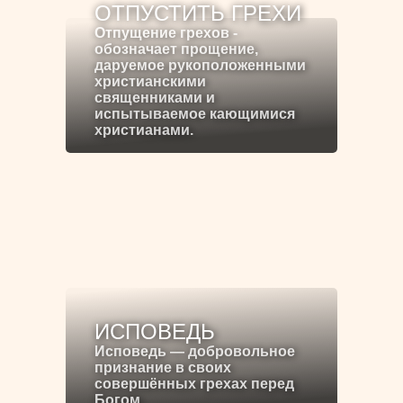
ОТПУСТИТЬ ГРЕХИ
Отпущение грехов -
обозначает прощение,
даруемое рукоположенными
христианскими
священниками и
испытываемое кающимися
христианами.
ИСПОВЕДЬ
Исповедь — добровольное
признание в своих
совершённых грехах перед
Богом.