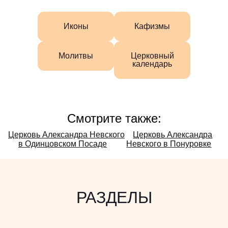
Иконы
Кафизмы
Молитвы
Церковный
календарь
Смотрите также:
Смотрите
Церковь Александра Невского
Церковь Александра
в Одинцовском Посаде
Невского в Понуровке
также:
РАЗДЕЛЫ