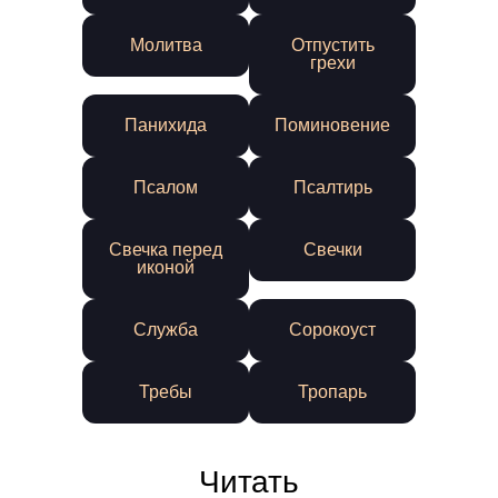
Молитва
Отпустить
грехи
Панихида
Поминовение
Псалом
Псалтирь
Свечка перед
Свечки
иконой
Служба
Сорокоуст
Требы
Тропарь
Читать