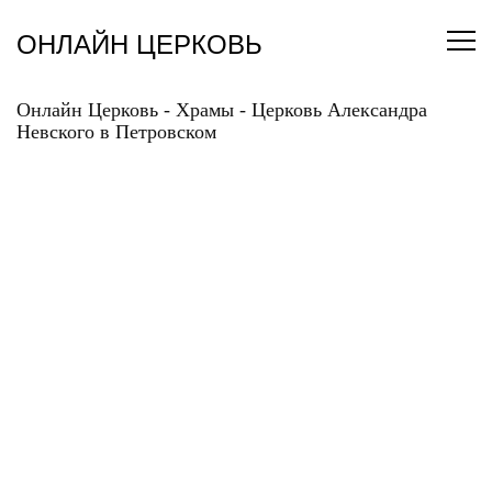
Перейти
к
ОНЛАЙН ЦЕРКОВЬ
содержанию
Онлайн Церковь
-
Храмы
-
Церковь Александра
Невского в Петровском
ЦЕРКОВЬ
АЛЕКСАНДРА
НЕВСКОГО В
ПЕТРОВСКОМ